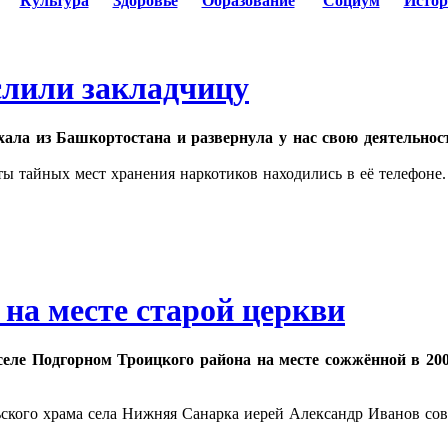
Культура
Здоровье
Образование
Социум
Истор
слили закладчицу
хала из Башкортостана и развернула у нас свою деятельнос
ы тайных мест хранения наркотиков находились в её телефоне
на месте старой церкви
селе Подгорном Троицкого района на месте сожжённой в 20
ского храма села Нижняя Санарка иерей Александр Иванов со