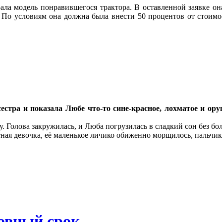
ала модель понравившегося трактора.
В оставленной заявке он
. По условиям она должна была внести 50 процентов от стоим
дсестра и показала Любе что-то сине-красное, лохматое и ору
у. Голова закружилась, и Люба погрузилась в сладкий сон без бо
тная девочка, её маленькое личико обиженно морщилось, пальчик
овный срок