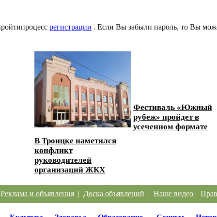
 пройтипроцесс
регистрации
. Если Вы забыли пароль, то Вы мож
Фестиваль «Южный
ески...
рубеж» пройдет в
усеченном формате
В Троицке наметился
конфликт
руководителей
организаций ЖКХ
|
Реклама и объявления
|
Доска объявлений
|
Наше видео
|
Прав