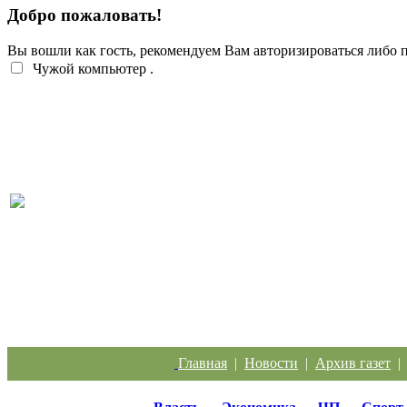
Добро пожаловать!
Вы вошли как гость, рекомендуем Вам авторизироваться либо
Чужой компьютер
.
Перебои с электроэнергией случаются систематич
Главная
|
Новости
|
Архив газет