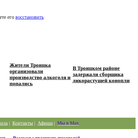
ете его
восстановить
Жители Троицка
В Троицком районе
организовали
задержали сборщика
производство алкоголя и
дикорастущей конопли
попались
ила
|
Контакты
|
Афиша
|
Мы в Max