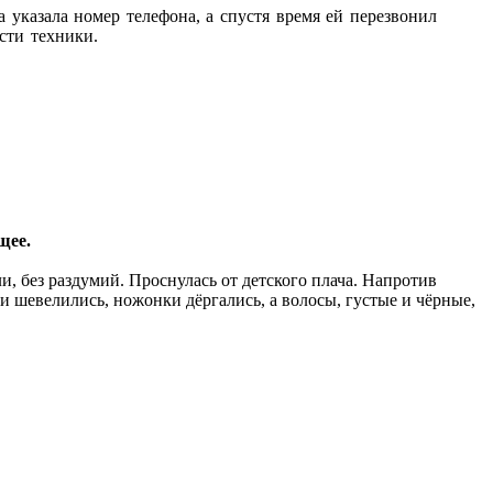
а указала номер телефона, а спустя время ей перезвонил
ости техники.
щее.
ли, без раздумий. Проснулась от детского плача. Напротив
и шевелились, ножонки дёргались, а волосы, густые и чёрные,