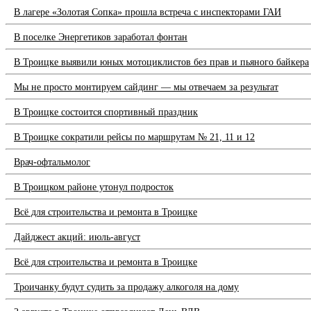
В лагере «Золотая Сопка» прошла встреча с инспекторами ГАИ
В поселке Энергетиков заработал фонтан
В Троицке выявили юных мотоциклистов без прав и пьяного байкера
Мы не просто монтируем сайдинг — мы отвечаем за результат
В Троицке состоится спортивный праздник
В Троицке сократили рейсы по маршрутам № 21, 11 и 12
Врач-офтальмолог
В Троицком районе утонул подросток
Всё для строительства и ремонта в Троицке
Дайджест акций: июль-август
Всё для строительства и ремонта в Троицке
Троичанку будут судить за продажу алкоголя на дому