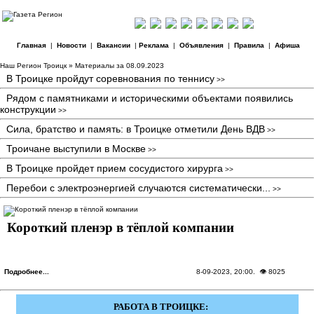
Главная
|
Новости
|
Вакансии
|
Реклама
|
Объявления
|
Правила
|
Афиша
Наш Регион Троицк
» Материалы за 08.09.2023
В Троицке пройдут соревнования по теннису
>>
Рядом с памятниками и историческими объектами появились
конструкции
>>
Сила, братство и память: в Троицке отметили День ВДВ
>>
Троичане выступили в Москве
>>
В Троицке пройдет прием сосудистого хирурга
>>
Перебои с электроэнергией случаются систематически...
>>
Короткий пленэр в тёплой компании
Подробнее...
8-09-2023, 20:00
. 👁 8025
РАБОТА В ТРОИЦКЕ: