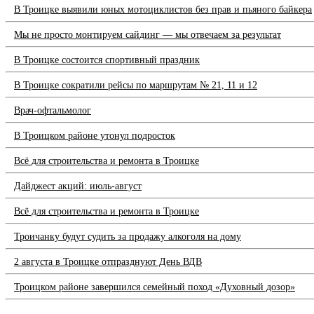
В Троицке выявили юных мотоциклистов без прав и пьяного байкера
Мы не просто монтируем сайдинг — мы отвечаем за результат
В Троицке состоится спортивный праздник
В Троицке сократили рейсы по маршрутам № 21, 11 и 12
Врач-офтальмолог
В Троицком районе утонул подросток
Всё для строительства и ремонта в Троицке
Дайджест акций: июль-август
Всё для строительства и ремонта в Троицке
Троичанку будут судить за продажу алкоголя на дому
2 августа в Троицке отпразднуют День ВДВ
Троицком районе завершился семейный поход «Духовный дозор»