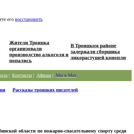
ете его
восстановить
Жители Троицка
В Троицком районе
организовали
задержали сборщика
производство алкоголя и
дикорастущей конопли
попались
ила
|
Контакты
|
Афиша
|
Мы в Max
ия
Рассказы троицких писателей
бинской области по пожарно-спасательному спорту среди