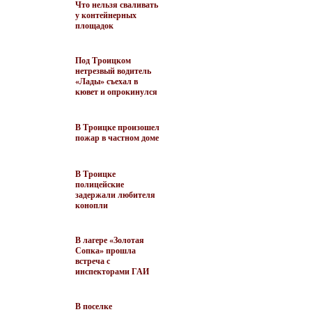
Что нельзя сваливать
у контейнерных
площадок
Под Троицком
нетрезвый водитель
«Лады» съехал в
кювет и опрокинулся
В Троицке произошел
пожар в частном доме
В Троицке
полицейские
задержали любителя
конопли
В лагере «Золотая
Сопка» прошла
встреча с
инспекторами ГАИ
В поселке