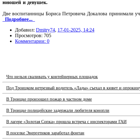
юношей и девушек.
Две воспитанницы Бориса Петровича Докалова принимали уча
Подробнее...
Добавил:
Dmitry74
,
17-01-2025, 14:24
Просмотров: 705
Комментарии: 0
Что нельзя сваливать у контейнерных площадок
Под Троицком нетрезвый водитель «Лады» съехал в кювет и опрокин
В Троицке произошел пожар в частном доме
В Троицке полицейские задержали любителя конопли
В лагере «Золотая Сопка» прошла встреча с инспекторами ГАИ
В поселке Энергетиков заработал фонтан