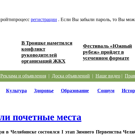
 пройтипроцесс
регистрации
. Если Вы забыли пароль, то Вы мож
В Троицке наметился
Фестиваль «Южный
конфликт
ески...
рубеж» пройдет в
руководителей
усеченном формате
организаций ЖКХ
|
Реклама и объявления
|
Доска объявлений
|
Наше видео
|
Прав
Культура
Здоровье
Образование
Социум
Истор
ли почетные места
ря в Челябинске состоялся I этап Зимнего Первенства Челя