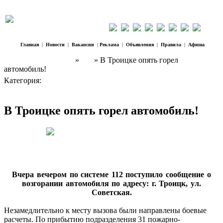
Главная
|
Новости
|
Вакансии
|
Реклама
|
Объявления
|
Правила
|
Афиша
Наш Регион Троицк
»
ЧП
» В Троицке опять горел
автомобиль!
Категория:
ЧП
В Троицке опять горел автомобиль!
Вчера вечером по системе 112 поступило сообщение о
возгорании автомобиля по адресу: г. Троицк, ул.
Советская.
Незамедлительно к месту вызова были направлены боевые
расчеты. По прибытию подразделения 31 пожарно-