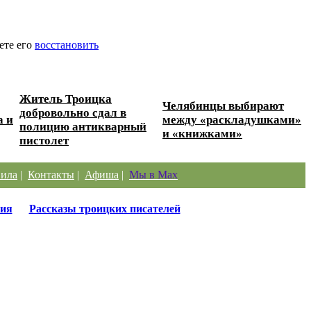
ете его
восстановить
Житель Троицка
Челябинцы выбирают
добровольно сдал в
а и
между «раскладушками»
полицию антикварный
и «книжками»
пистолет
ила
|
Контакты
|
Афиша
|
Мы в Max
ия
Рассказы троицких писателей