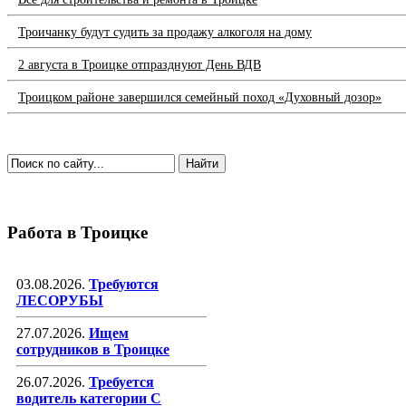
Троичанку будут судить за продажу алкоголя на дому
2 августа в Троицке отпразднуют День ВДВ
Троицком районе завершился семейный поход «Духовный дозор»
Работа в Троицке
03.08.2026.
Требуются
ЛЕСОРУБЫ
27.07.2026.
Ищем
сотрудников в Троицке
26.07.2026.
Требуется
водитель категории С