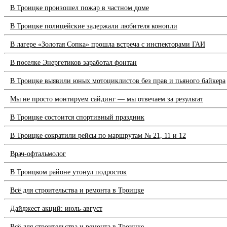
В Троицке произошел пожар в частном доме
В Троицке полицейские задержали любителя конопли
В лагере «Золотая Сопка» прошла встреча с инспекторами ГАИ
В поселке Энергетиков заработал фонтан
В Троицке выявили юных мотоциклистов без прав и пьяного байкера
Мы не просто монтируем сайдинг — мы отвечаем за результат
В Троицке состоится спортивный праздник
В Троицке сократили рейсы по маршрутам № 21, 11 и 12
Врач-офтальмолог
В Троицком районе утонул подросток
Всё для строительства и ремонта в Троицке
Дайджест акций: июль-август
Всё для строительства и ремонта в Троицке