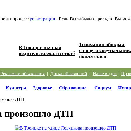
 пройтипроцесс
регистрации
. Если Вы забыли пароль, то Вы мож
Троичанин обокрал
В Троицке пьяный
 дорог
спящего собутыльник
водитель въехал в столб
поплатился
|
Реклама и объявления
|
Доска объявлений
|
Наше видео
|
Прав
Культура
Здоровье
Образование
Социум
Истор
оизошло ДТП
ва произошло ДТП