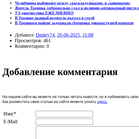
Челябинцы выбирают между «раскладушками» и «книжками»
Житель Троицка добровольно сдал в полицию антикварный пистол
УЗ-диагностика ЕЖЕДНЕВНО!
В Троицке пьяный водитель въехал в столб
В Троицком районе задержали сборщика дикорастущей конопли
Добавил:
Dmitry74
,
26-06-2025, 11:08
Просмотров: 461
Комментарии: 0
Добавление комментария
На нашем сайте вы можете не только читать новости, но и публиковать св
Как разместить свою статью на сайте можете узнать
здесь
Имя:
*
E-Mail: