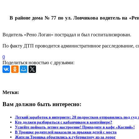
В районе дома № 77 по ул. Ловчикова водитель на «Ре
Водитель «Рено Логан» пострадал и был госпитализирован.
По факту ДТП проводится административное расследование, с
0
Поделиться новостью с друзьями:
Метки:
Вам должно быть интересно:
Легкий заработок в интернете: 20 подростков отправились под суд 
Кто должен разбираться с кабанчиком в контейнере?
Успейте поймать летнее настроение! Приходите в кафе «Каспий»!
В Троицке родителей наказали за прыжки детей с моста
Жители Троицка обратились к губернатору из-за дорог