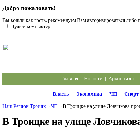
Добро пожаловать!
Вы вошли как гость, рекомендуем Вам авторизироваться либо
Чужой компьютер
.
Жители Троицка обратились к губернатору из-за
Главная
|
Новости
|
Архив газет
Власть
Экономика
ЧП
Спорт
Наш Регион Троицк
»
ЧП
» В Троицке на улице Ловчикова пр
В Троицке на улице Ловчико