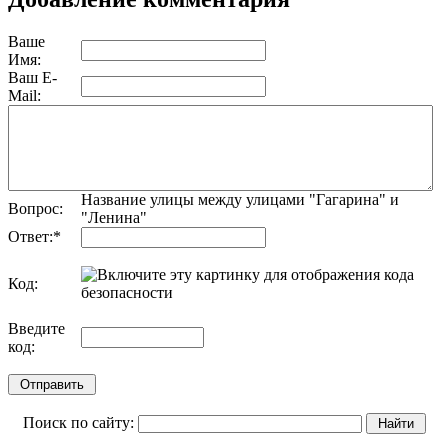
Ваше
Имя:
Ваш E-
Mail:
Название улицы между улицами "Гагарина" и
Вопрос:
"Ленина"
Ответ:
*
Код:
обновить, если не виден код
Введите
код:
Поиск по сайту: