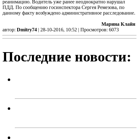
реанимацию. Водитель уже ранее неоднократно нарушал
ПДД. По сообщению госинспектора Сергея Ремезова, по
данному факту возбуждено административное расследование.
Марина Клайн
автор:
Dmitry74
| 28-10-2016, 10:52 | Просмотров: 6073
Последние новости:
Спортивный праздник ко Дню
физкультурника
В Троицке подростки угнали два
автомобиля
Мы работаем без выходных!