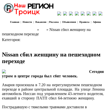
Главная
|
Новости
|
Вакансии
|
Реклама
|
Объявления
|
Правила
|
Афиша
Наш Регион Троицк
»
ЧП
» Nissan сбил женщину на
пешеходном переходе
Категория:
ЧП
Nissan сбил женщину на пешеходном
переходе
Сегодня
утром в центре города был сбит человек.
Авария произошла в 7.20 на нерегулируемом пешеходном
переходе в районе центральной площади.
На улице Ленина
автомобиль Ниссан под управлением 43-летнего водителя,
ехавший в сторону ПАТП сбил 64-летнюю женщину.
Пострадавшую с тяжелыми травмами доставили в