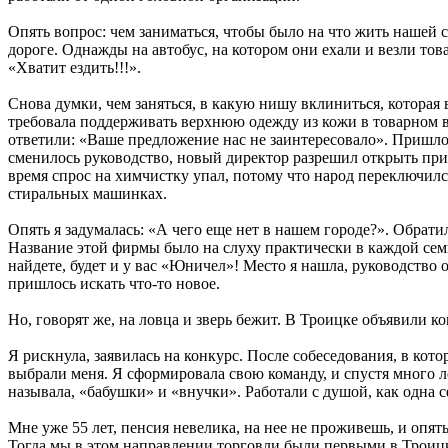
Опять вопрос: чем заниматься, чтобы было на что жить нашей с
дороге. Однажды на автобус, на котором они ехали и везли тов
«Хватит ездить!!!».
Снова думки, чем заняться, в какую нишу вклиниться, которая
требовала поддерживать верхнюю одежду из кожи в товарном в
ответили: «Ваше предложение нас не заинтересовало». Пришлос
сменилось руководство, новый директор разрешил открыть пр
время спрос на химчистку упал, потому что народ переключил
стиральных машинках.
Опять я задумалась: «А чего еще нет в нашем городе?». Обрат
Название этой фирмы было на слуху практически в каждой семь
найдете, будет и у вас «Юничел»! Место я нашла, руководство 
пришлось искать что‑то новое.
Но, говорят же, на ловца и зверь бежит. В Троицке объявили 
Я рискнула, заявилась на конкурс. После собеседования, в кото
выбрали меня. Я сформировала свою команду, и спустя много ле
называла, «бабушки» и «внучки». Работали с душой, как одна с
Мне уже 55 лет, пенсия невелика, на нее не проживешь, и опя
Тогда мы в этом направлении торговли были первыми в Троицк