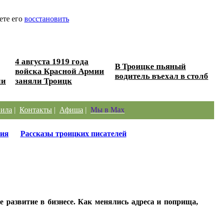
ете его
восстановить
4 августа 1919 года
В Троицке пьяный
войска Красной Армии
водитель въехал в столб
ли
заняли Троицк
ила
|
Контакты
|
Афиша
|
Мы в Max
ия
Рассказы троицких писателей
 развитие в бизнесе. Как менялись адреса и поприща,