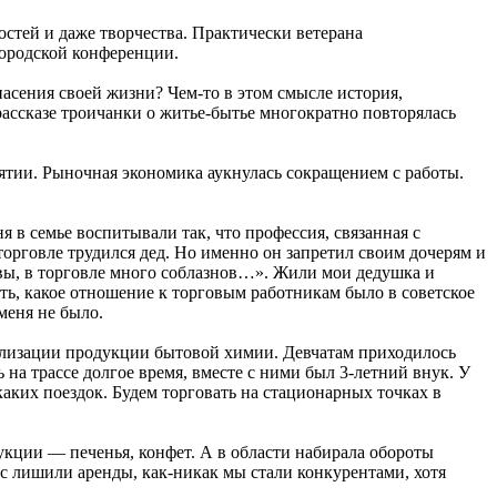
остей и даже творчества. Практически ветерана
городской конференции.
асения своей жизни? Чем‑то в этом смысле история,
рассказе троичанки о житье-бытье многократно повторялась
ятии. Рыночная экономика аукнулась сокращением с работы.
я в семье воспитывали так, что профессия, связанная с
 торговле трудился дед. Но именно он запретил своим дочерям и
ловы, в торговле много соблазнов…». Жили мои дедушка и
ть, какое отношение к торговым работникам было в советское
меня не было.
реализации продукции бытовой химии. Девчатам приходилось
 на трассе долгое время, вместе с ними был 3‑летний внук. У
каких поездок. Будем торговать на стационарных точках в
укции — печенья, конфет. А в области набирала обороты
 лишили аренды, как‑никак мы стали конкурентами, хотя