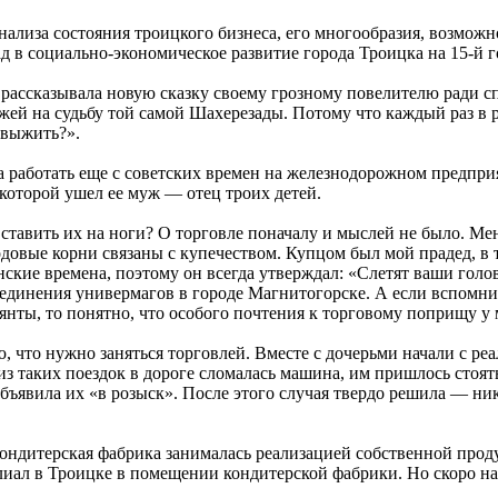
ализа состояния троицкого бизнеса, его многообразия, возможн
д в социально-экономическое развитие города Троицка на 15‑й 
рассказывала новую сказку своему грозному повелителю ради сп
ожей на судьбу той самой Шахерезады. Потому что каждый раз в 
ы выжить?».
 работать еще с советских времен на железнодорожном предпри
 которой ушел ее муж — отец троих детей.
 ставить их на ноги? О торговле поначалу и мыслей не было. Мен
родовые корни связаны с купечеством. Купцом был мой прадед, в
линские времена, поэтому он всегда утверждал: «Слетят ваши го
ъединения универмагов в городе Магнитогорске. А если вспомни
янты, то понятно, что особого почтения к торговому поприщу у 
ю, что нужно заняться торговлей. Вместе с дочерьми начали с 
из таких поездок в дороге сломалась машина, им пришлось стоять
объявила их «в розыск». После этого случая твердо решила — ни
 кондитерская фабрика занималась реализацией собственной прод
иал в Троицке в помещении кондитерской фабрики. Но скоро нас