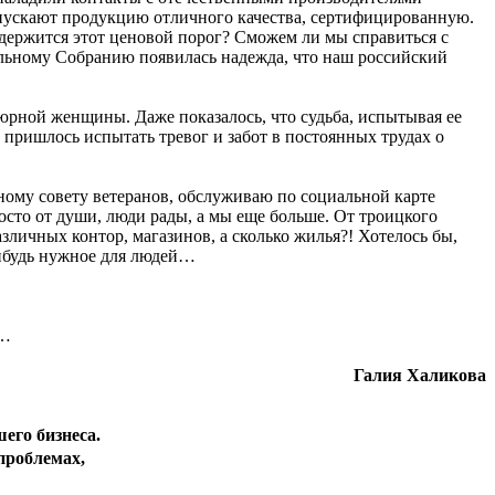
выпускают продукцию отличного качества, сертифицированную.
родержится этот ценовой порог? Сможем ли мы справиться с
альному Собранию появилась надежда, что наш российский
тюрной женщины. Даже показалось, что судьба, испытывая ее
й пришлось испытать тревог и забот в постоянных трудах о
ому совету ветеранов, обслуживаю по социальной карте
сто от души, люди рады, а мы еще больше. От троицкого
личных контор, магазинов, а сколько жилья?! Хотелось бы,
нибудь нужное для людей…
й…
Галия Халикова
его бизнеса.
проблемах,