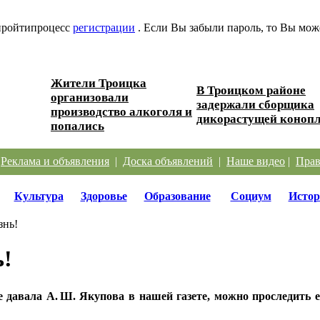
 пройтипроцесс
регистрации
. Если Вы забыли пароль, то Вы мож
Жители Троицка
В Троицком районе
организовали
ески...
задержали сборщика
производство алкоголя и
дикорастущей коноп
попались
|
Реклама и объявления
|
Доска объявлений
|
Наше видео
|
Прав
Культура
Здоровье
Образование
Социум
Истор
знь!
ь!
 давала А. Ш. Якупова в нашей газете, можно проследить ее