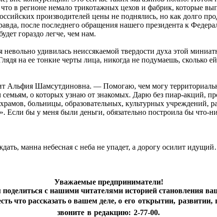
а, что в регионе немало трикотажных цехов и фабрик, которые 
у российских производителей цены не поднялись, но как долго п
Правда, после последнего обращения нашего президента к Федер
дет гораздо легче, чем нам.
, я невольно удивилась неиссякаемой твердости духа этой миниа
лядя на ее тонкие черты лица, никогда не подумаешь, сколько е
рит Альфия Шамсутдиновна. — Помогаю, чем могу территориальн
мьям, о которых узнаю от знакомых. Дарю без пиар-акций, про
рамов, больницы, образовательных, культурных учреждений, раз
. Если бы у меня были деньги, обязательно построила бы что‑
дать, манна небесная с неба не упадет, а дорогу осилит идущи
Уважаемые предприниматели!
поделиться с нашими читателями историей становления ваш
сть что рассказать о вашем деле,
о его открытии,
развитии, 
звоните в редакцию: 2-77-00.