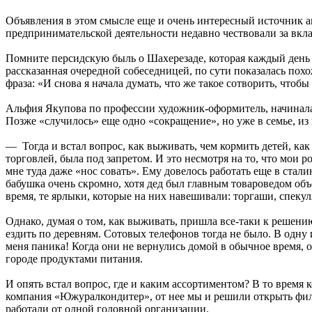
Объявления в этом смысле еще и очень интересный источник ан
предпринимательской деятельности недавно чествовали за вкла
Помните персидскую быль о Шахерезаде, которая каждый день 
рассказанная очередной собеседницей, по сути показалась пох
фраза: «И снова я начала думать, что же такое сотворить, чтоб
Альфия Якупова по профессии художник-оформитель, начинала
Позже «случилось» еще одно «сокращение», но уже в семье, из
— Тогда и встал вопрос, как выживать, чем кормить детей, как
торговлей, была под запретом. И это несмотря на то, что мои 
мне туда даже «нос совать». Ему довелось работать еще в ста
бабушка очень скромно, хотя дед был главным товароведом об
время, те ярлыки, которые на них навешивали: торгаши, спекул
Однако, думая о том, как выживать, пришла все‑таки к решени
ездить по деревням. Сотовых телефонов тогда не было. В одну 
меня паника! Когда они не вернулись домой в обычное время, 
городе продуктами питания.
И опять встал вопрос, где и каким ассортиментом? В то время
компания «Южуралкондитер», от нее мы и решили открыть фил
работали от одной головной организации.