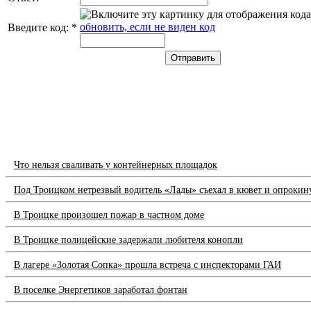
обновить, если не виден код
Введите код:
*
Что нельзя сваливать у контейнерных площадок
Под Троицком нетрезвый водитель «Лады» съехал в кювет и опрокин
В Троицке произошел пожар в частном доме
В Троицке полицейские задержали любителя конопли
В лагере «Золотая Сопка» прошла встреча с инспекторами ГАИ
В поселке Энергетиков заработал фонтан