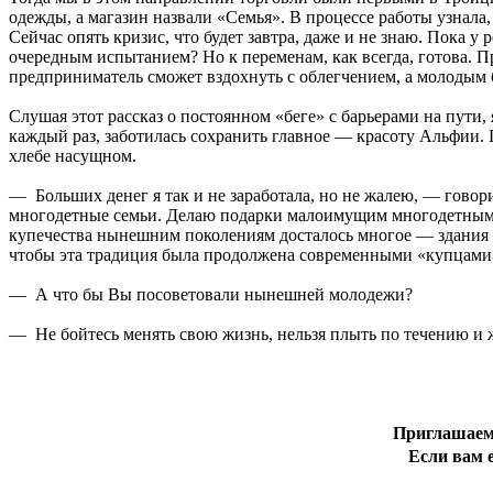
одежды, а магазин назвали «Семья». В процессе работы узнал
Сейчас опять кризис, что будет завтра, даже и не знаю. Пока 
очередным испытанием? Но к переменам, как всегда, готова. 
предприниматель сможет вздохнуть с облегчением, а молодым бу
Слушая этот рассказ о постоянном «беге» с барьерами на пути
каждый раз, заботилась сохранить главное — красоту Альфии. Г
хлебе насущном.
— Больших денег я так и не заработала, но не жалею, — гово
многодетные семьи. Делаю подарки малоимущим многодетным се
купечества нынешним поколениям досталось многое — здания х
чтобы эта традиция была продолжена современными «купцами»
— А что бы Вы посоветовали нынешней молодежи?
— Не бойтесь менять свою жизнь, нельзя плыть по течению и ж
Приглашаем 
Если вам е