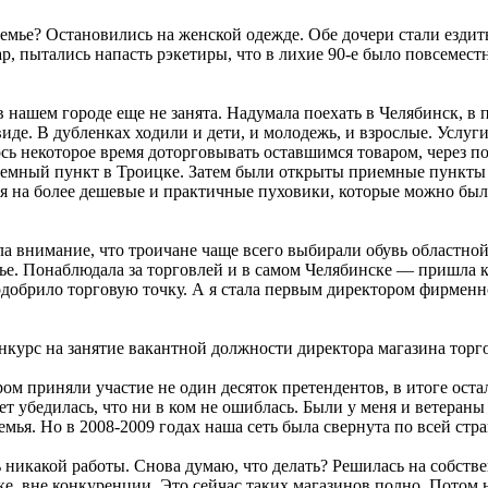
емье? Остановились на женской одежде. Обе дочери стали ездить 
ар, пытались напасть рэкетиры, что в лихие 90‑е было повсемест
 в нашем городе еще не занята. Надумала поехать в Челябинск, 
иде. В дубленках ходили и дети, и молодежь, и взрослые. Услу
ь некоторое время доторговывать оставшимся товаром, через по
иемный пункт в Троицке. Затем были открыты приемные пункты 
ся на более дешевые и практичные пуховики, которые можно бы
ила внимание, что троичане чаще всего выбирали обувь областн
е. Понаблюдала за торговлей и в самом Челябинске — пришла к 
одобрило торговую точку. А я стала первым директором фирменно
конкурс на занятие вакантной должности директора магазина тор
ром приняли участие не один десяток претендентов, в итоге оста
т убедилась, что ни в ком не ошиблась. Были у меня и ветераны
емья. Но в 2008‑2009 годах наша сеть была свернута по всей стр
ть никакой работы. Снова думаю, что делать? Решилась на собст
е, вне конкуренции. Это сейчас таких магазинов полно. Потом