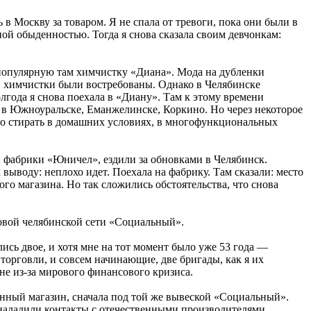
в Москву за товаром. Я не спала от тревоги, пока они были в
ной обыденностью. Тогда я снова сказала своим девчонкам:
в популярную там химчистку «Диана». Мода на дубленки
ги химчистки были востребованы. Однако в Челябинске
лгода я снова поехала в «Диану». Там к этому времени
в Южноуральске, Еманжелинске, Коркино. Но через некоторое
ло стирать в домашних условиях, в многофункциональных
ой фабрики «Юничел», ездили за обновками в Челябинск.
выводу: неплохо идет. Поехала на фабрику. Там сказали: место
го магазина. Но так сложились обстоятельства, что снова
говой челябинской сети «Социальный».
лись двое, и хотя мне на тот момент было уже 53 года —
 торговли, и совсем начинающие, две бригады, как я их
ане из‑за мирового финансового кризиса.
венный магазин, сначала под той же вывеской «Социальный».
 наладили контакты с отечественными производителями