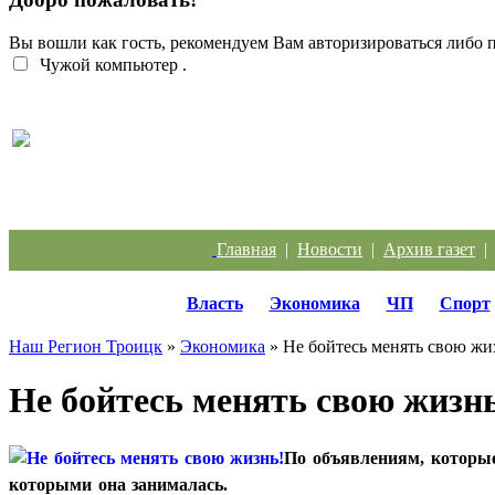
Вы вошли как гость, рекомендуем Вам авторизироваться либо
Чужой компьютер
.
Перебои с электроэнергией случаются систематич
Главная
|
Новости
|
Архив газет
Власть
Экономика
ЧП
Спорт
Наш Регион Троицк
»
Экономика
» Не бойтесь менять свою жи
Не бойтесь менять свою жизн
По объявлениям, которые
которыми она занималась.