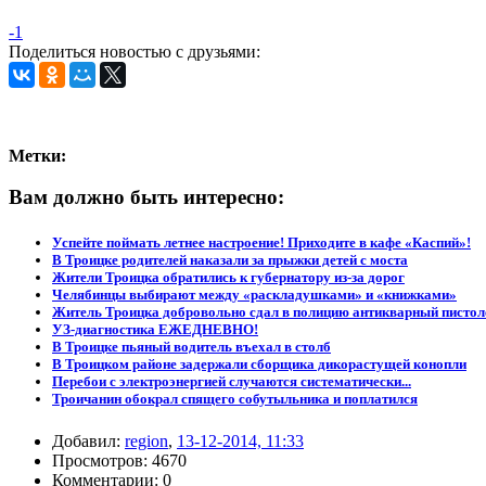
-1
Поделиться новостью с друзьями:
Метки:
Вам должно быть интересно:
Успейте поймать летнее настроение! Приходите в кафе «Каспий»!
В Троицке родителей наказали за прыжки детей с моста
Жители Троицка обратились к губернатору из-за дорог
Челябинцы выбирают между «раскладушками» и «книжками»
Житель Троицка добровольно сдал в полицию антикварный пистол
УЗ-диагностика ЕЖЕДНЕВНО!
В Троицке пьяный водитель въехал в столб
В Троицком районе задержали сборщика дикорастущей конопли
Перебои с электроэнергией случаются систематически...
Троичанин обокрал спящего собутыльника и поплатился
Добавил:
region
,
13-12-2014, 11:33
Просмотров: 4670
Комментарии: 0