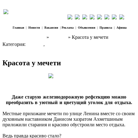
Главная
|
Новости
|
Вакансии
|
Реклама
|
Объявления
|
Правила
|
Афиша
Наш Регион Троицк
»
Главная
» Красота у мечети
Категория:
Главная
,
Новости
Красота у мечети
Даже старую железнодорожную рефсекцию можно
преобразить в уютный и цветущий уголок для отдыха.
Местные прихожане мечети по улице Ленина вместе со своим
духовным наставником Данисом хазратом Ахметшиным
приложили старания и красиво обустроили место отдыха.
Ведь правда красиво стало?