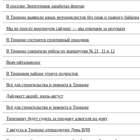
В поселке Энергетиков заработал фонтан
В Троицке выявили юных мотоциклистов без прав и пьяного байкера
Мы не просто монтируем сайдинг — мы отвечаем за результат
В Троицке состоится спортивный праздник
В Троицке сократили рейсы по маршрутам № 21, 11 и 12
Врач-офтальмолог
В Троицком районе утонул подросток
Всё для строительства и ремонта в Троицке
Дайджест акций: июль-август
Всё для строительства и ремонта в Троицке
Троичанку будут судить за продажу алкоголя на дому
2 августа в Троицке отпразднуют День ВДВ