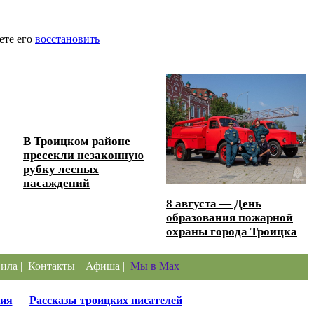
ете его
восстановить
В Троицком районе
пресекли незаконную
рубку лесных
насаждений
8 августа — День
образования пожарной
охраны города Троицка
ила
|
Контакты
|
Афиша
|
Мы в Max
ия
Рассказы троицких писателей