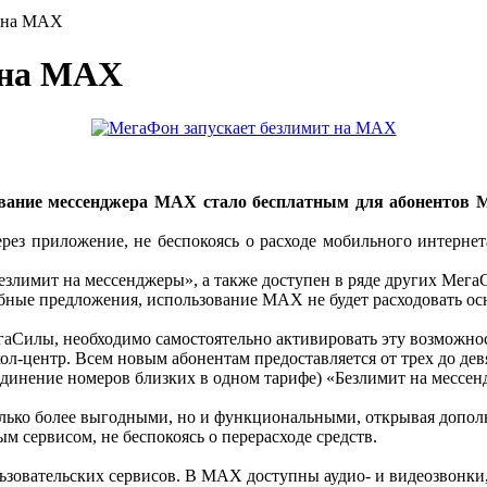
т на MAX
 на MAX
вание мессенджера MAX стало бесплатным для абонентов 
ерез приложение, не беспокоясь о расходе мобильного интерне
злимит на мессенджеры», а также доступен в ряде других МегаС
бные предложения, использование MAX не будет расходовать ос
гаСилы, необходимо самостоятельно активировать эту возможнос
ол-центр. Всем новым абонентам предоставляется от трех до де
динение номеров близких в одном тарифе) «Безлимит на мессенд
олько более выгодными, но и функциональными, открывая допол
м сервисом, не беспокоясь о перерасходе средств.
вательских сервисов. В МАХ доступны аудио- и видеозвонки, 