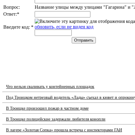
Вопрос:
Название улицы между улицами "Гагарина" и 
Ответ:
*
обновить, если не виден код
Введите код:
*
Что нельзя сваливать у контейнерных площадок
Под Троицком нетрезвый водитель «Лады» съехал в кювет и опрокин
В Троицке произошел пожар в частном доме
В Троицке полицейские задержали любителя конопли
В лагере «Золотая Сопка» прошла встреча с инспекторами ГАИ