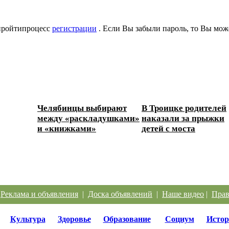
 пройтипроцесс
регистрации
. Если Вы забыли пароль, то Вы мож
Челябинцы выбирают
В Троицке родителей
между «раскладушками»
наказали за прыжки
и «книжками»
детей с моста
|
Реклама и объявления
|
Доска объявлений
|
Наше видео
|
Прав
Культура
Здоровье
Образование
Социум
Истор