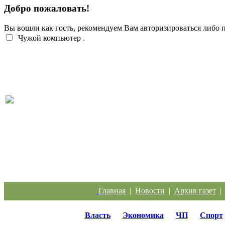
Добро пожаловать!
Вы вошли как гость, рекомендуем Вам авторизироваться либо
Чужой компьютер
.
Легкий заработок в интернете: 20 подростков
отправились под суд за дроппинг
Главная
|
Новости
|
Архив газет
Власть
Экономика
ЧП
Спорт