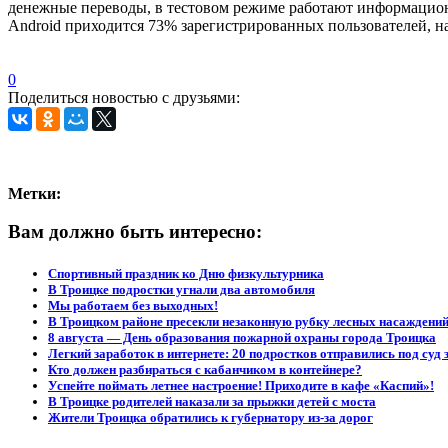
денежные переводы, в тестовом режиме работают информацион
Android приходится 73% зарегистрированных пользователей, н
0
Поделиться новостью с друзьями:
Метки:
Вам должно быть интересно:
Спортивный праздник ко Дню физкультурника
В Троицке подростки угнали два автомобиля
Мы работаем без выходных!
В Троицком районе пресекли незаконную рубку лесных насаждени
8 августа — День образования пожарной охраны города Троицка
Легкий заработок в интернете: 20 подростков отправились под суд 
Кто должен разбираться с кабанчиком в контейнере?
Успейте поймать летнее настроение! Приходите в кафе «Каспий»!
В Троицке родителей наказали за прыжки детей с моста
Жители Троицка обратились к губернатору из-за дорог