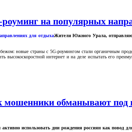
-роуминг на популярных напр
Жители Южного Урала, отправляющ
убежом: новые страны с 5G-роумингом стали органичным прод
ь высокоскоростной интернет и на деле испытать его преиму
к мошенники обманывают под в
 активно использовать дни рождения россиян как повод д