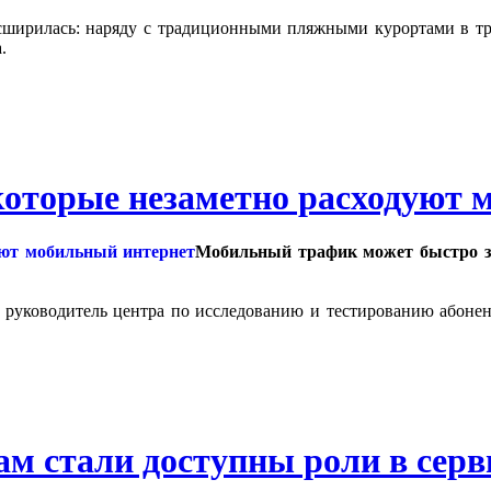
асширилась: наряду с традиционными пляжными курортами в тр
.
которые незаметно расходуют 
Мобильный трафик может быстро за
л руководитель центра по исследованию и тестированию абоне
ам стали доступны роли в сер