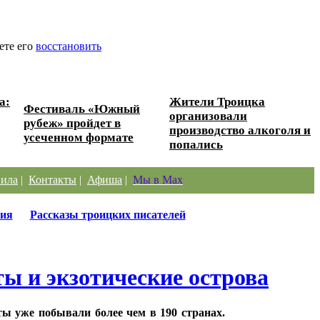
ете его
восстановить
а:
Жители Троицка
Фестиваль «Южный
организовали
рубеж» пройдет в
производство алкоголя и
усеченном формате
попались
ила
|
Контакты
|
Афиша
|
Мы в Max
ия
Рассказы троицких писателей
ы и экзотические острова
ты уже побывали более чем в 190 странах.