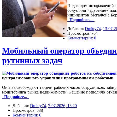
Под видом поздравлений о
бонус или «удвоение» плат
инцидентов МегаФона Бор
Подробнее...
Добавил:
Dmitry74
,
13-07-2
Просмотров: 704
Комментарии: 0
Мобильный оператор объедини
рутинных задач
централизованного управления программными роботами.
Они высвобождают тысячи рабочих часов сотрудников, забира
мониторинга рынка недвижимости. Решение позволило отказа
Подробнее...
Добавил:
Dmitry74
,
7-07-2026, 13:20
Просмотров: 538
Комментарии: 0