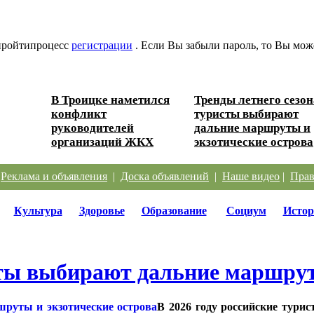
 пройтипроцесс
регистрации
. Если Вы забыли пароль, то Вы мож
В Троицке наметился
Тренды летнего сезон
 Южного
конфликт
туристы выбирают
руководителей
дальние маршруты и
организаций ЖКХ
экзотические острова
|
Реклама и объявления
|
Доска объявлений
|
Наше видео
|
Прав
Культура
Здоровье
Образование
Социум
Истор
сты выбирают дальние маршрут
В 2026 году российские турис