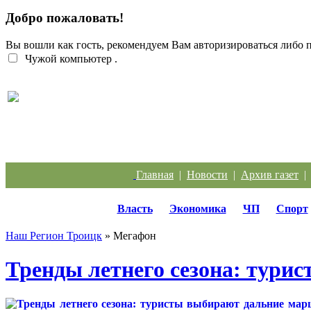
Добро пожаловать!
Вы вошли как гость, рекомендуем Вам авторизироваться либо
Чужой компьютер
.
Троичанка стала одним из лучших диспетчеров
Урала
Главная
|
Новости
|
Архив газет
Власть
Экономика
ЧП
Спорт
Наш Регион Троицк
» Мегафон
Тренды летнего сезона: тури