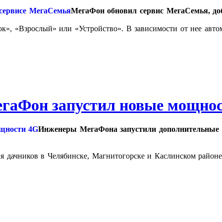
МегаФон обновил сервис МегаСемья, доб
ок», «Взрослый» или «Устройство». В зависимости от нее авт
егаФон запустил новые мощно
Инженеры МегаФона запустили дополнительные 
ля дачников в Челябинске, Магнитогорске и Каслинском район