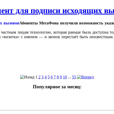
ент для подписи исходящих вы
Абоненты МегаФона получили возможность указы
 частным лицам технологию, которая раньше была доступна т
 «визитка» с именем — и звонок перестаёт быть неизвестным.
1
2
3
4
5
6
7
8
9
10
...
55
Популярное за месяц: