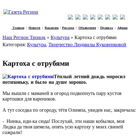
Главная
|
Новости
|
Вакансии
|
Реклама
|
Объявления
|
Правила
|
Афиша
Наш Регион Троицк
»
Культура
» Картоха с отрубями
Категория:
Культура
,
Творчество Людмилы Куковенковой
Картоха с отрубями
Тёплый летний дождь моросил
потихоньку, и было на душе хорошо.
Мы вышли с маманей в огород подкопнуть пару кустов
картошки для вареников.
А тут соседка по огороду, тётя Олимпа, увидев нас, закричала:
- Нинка, иди-ка сюда! Послухай, эти наши кобылки, моя
Лидка да твоя шемела, опять усю картоху у моих свиней
сожрали!