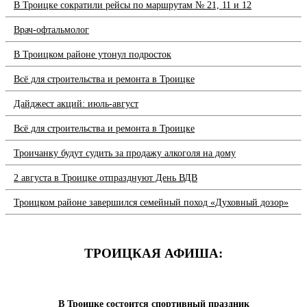
В Троицке сократили рейсы по маршрутам № 21, 11 и 12
Врач-офтальмолог
В Троицком районе утонул подросток
Всё для строительства и ремонта в Троицке
Дайджест акций: июль-август
Всё для строительства и ремонта в Троицке
Троичанку будут судить за продажу алкоголя на дому
2 августа в Троицке отпразднуют День ВДВ
Троицком районе завершился семейный поход «Духовный дозор»
ТРОИЦКАЯ АФИША:
В Троицке состоится спортивный праздник