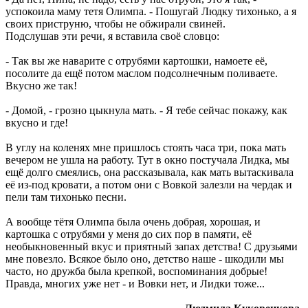
успокоила маму тетя Олимпа. - Пошугай Людку тихонько, а я
своих приструню, чтобы не обжирали свиней.
Подслушав эти речи, я вставила своё словцо:
- Так вы же наварите с отрубями картошки, намоете её,
посолите да ещё потом маслом подсолнечным поливаете.
Вкусно же так!
- Домой, - грозно цыкнула мать. - Я тебе сейчас покажу, как
вкусно и где!
В углу на коленях мне пришлось стоять часа три, пока мать
вечером не ушла на работу. Тут в окно постучала Лидка, мы
ещё долго смеялись, она рассказывала, как мать вытаскивала
её из-под кровати, а потом они с Вовкой залезли на чердак и
пели там тихонько песни.
А вообще тётя Олимпа была очень добрая, хорошая, и
картошка с отрубями у меня до сих пор в памяти, её
необыкновенный вкус и приятный запах детства! С друзьями
мне повезло. Всякое было оно, детство наше - шкодили мы
часто, но дружба была крепкой, воспоминания добрые!
Правда, многих уже нет - и Вовки нет, и Лидки тоже...