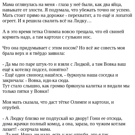
Мама оглянулась на меня - глаза у неё были, как два яйца,
навыкате от злости. Я подумала, что убежать точно не успею.
Мать стоит прямо на дорожке - перехватит, а то ещё и лопатой
огреет. И я решила свалить всё на Лидку…
А в это время тетка Олимпа вовсю трещала, что ей свиней
кормить надо, а там картохи с гулькин нос.
Что она придумывает с этим носом? Но всё же совесть моя
брала верх и я твёрдо заявила:
- Да мы по паре штук-то и взяли с Лидкой, а там Вовка ваш
ещё к котелку подсел, понятно?
- Ещё один свиноед нашёлся, - буркнула наша соседка и
закричала: - Вовка, иди-ка сюда.
Тут стало слышно, как громко брякнула калитка и видали мы
только пятки у Вовки!
Моя мать сказала, что даст тётке Олимпе и картохи, и
отрубей.
- А Людку близко не подпускай ко двору! Гони ее отсюда,
дома жрачки полный комод, а она, зараза, по чужим котлам
лазает! - осерчала мама.
- Да нет, Нина, не надо, есть у нас отруби, это я так, -