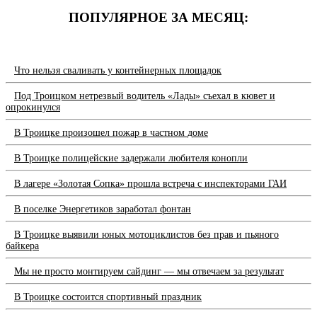
ПОПУЛЯРНОЕ ЗА МЕСЯЦ:
Что нельзя сваливать у контейнерных площадок
Под Троицком нетрезвый водитель «Лады» съехал в кювет и
опрокинулся
В Троицке произошел пожар в частном доме
В Троицке полицейские задержали любителя конопли
В лагере «Золотая Сопка» прошла встреча с инспекторами ГАИ
В поселке Энергетиков заработал фонтан
В Троицке выявили юных мотоциклистов без прав и пьяного
байкера
Мы не просто монтируем сайдинг — мы отвечаем за результат
В Троицке состоится спортивный праздник