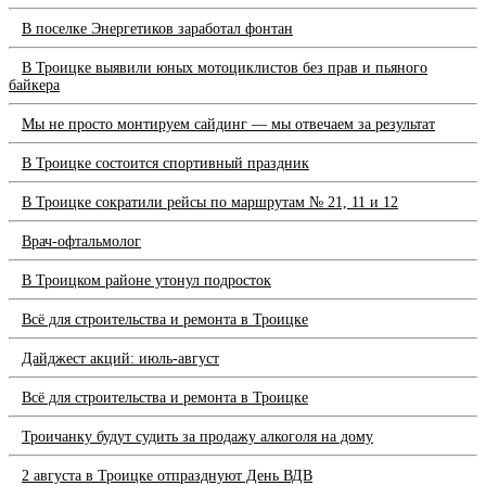
В поселке Энергетиков заработал фонтан
В Троицке выявили юных мотоциклистов без прав и пьяного
байкера
Мы не просто монтируем сайдинг — мы отвечаем за результат
В Троицке состоится спортивный праздник
В Троицке сократили рейсы по маршрутам № 21, 11 и 12
Врач-офтальмолог
В Троицком районе утонул подросток
Всё для строительства и ремонта в Троицке
Дайджест акций: июль-август
Всё для строительства и ремонта в Троицке
Троичанку будут судить за продажу алкоголя на дому
2 августа в Троицке отпразднуют День ВДВ