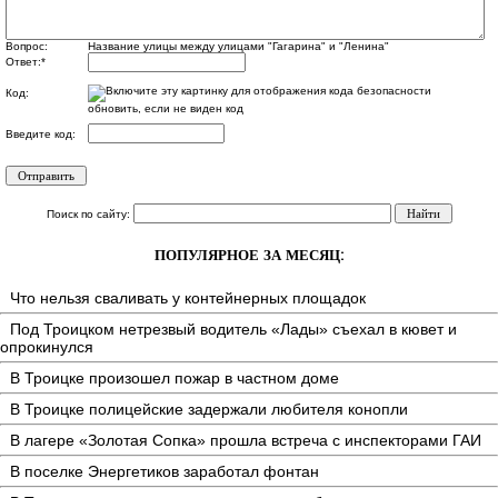
Вопрос:
Название улицы между улицами "Гагарина" и "Ленина"
Ответ:
*
Код:
обновить, если не виден код
Введите код:
Поиск по сайту:
ПОПУЛЯРНОЕ ЗА МЕСЯЦ:
Что нельзя сваливать у контейнерных площадок
Под Троицком нетрезвый водитель «Лады» съехал в кювет и
опрокинулся
В Троицке произошел пожар в частном доме
В Троицке полицейские задержали любителя конопли
В лагере «Золотая Сопка» прошла встреча с инспекторами ГАИ
В поселке Энергетиков заработал фонтан