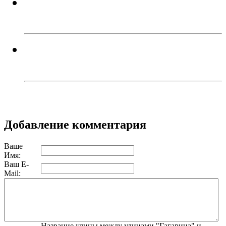
Перебои с электроэнергией
случаются систематически...
Троичанин обокрал спящего
собутыльника и поплатился
Добавление комментария
Ваше
Имя:
Ваш E-
Mail:
Название улицы между улицами "Гагарина" и