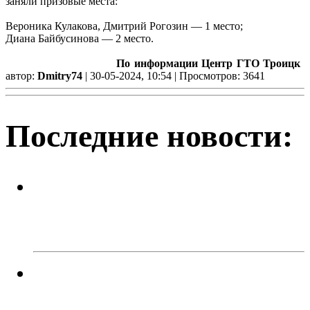
заняли призовые места:
Вероника Кулакова, Дмитрий Рогозин — 1 место;
Диана Байбусинова — 2 место.
По информации Центр ГТО Троицк
автор:
Dmitry74
| 30-05-2024, 10:54 | Просмотров: 3641
Последние новости:
Легкий заработок в интернете:
20 подростков отправились под
суд за дроппинг
Кто должен разбираться с
кабанчиком в контейнере?