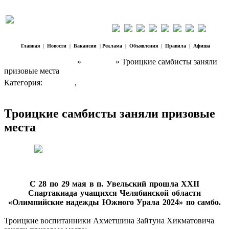
Главная
|
Новости
|
Вакансии
|
Реклама
|
Объявления
|
Правила
|
Афиша
Наш Регион Троицк
»
Новости
» Троицкие самбисты заняли
призовые места
Категория:
Новости
,
Спорт
Троицкие самбисты заняли призовые
места
С 28 по 29 мая в п. Увельский прошла XXII
Спартакиада учащихся Челябинской области
«Олимпийские надежды Южного Урала 2024» по самбо.
Троицкие воспитанники Ахметшина Зайтуна Хикматовича