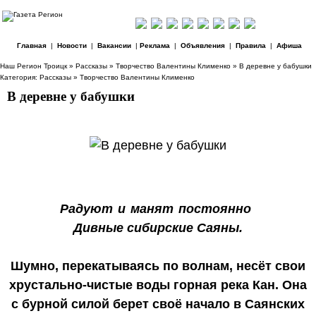
Главная
|
Новости
|
Вакансии
|
Реклама
|
Объявления
|
Правила
|
Афиша
Наш Регион Троицк
»
Рассказы
»
Творчество Валентины Клименко
» В деревне у бабушки
Категория:
Рассказы
»
Творчество Валентины Клименко
В деревне у бабушки
Радуют и манят постоянно
Дивные сибирские Саяны.
Шумно, перекатываясь по волнам, несёт свои
хрустально-чистые воды горная река Кан. Она
с бурной силой берет своё начало в Саянских