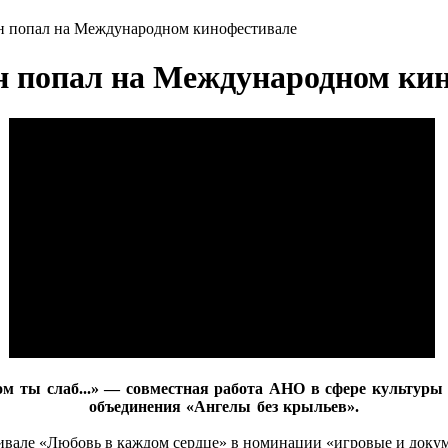
ан попал на Международном кинофестивале
н попал на Международном ки
м ты слаб...» — совместная работа АНО в сфере культу
объединения «Ангелы без крыльев».
ивале «Любовь в каждом сердце» в номинации «игровые и доку