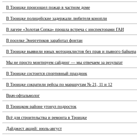
В Троицке произошел пожар в частном доме
В Троицке полицейские задержали любителя конопли
В лагере «Золотая Сопка» прошла встреча с инспекторами ГАИ
В поселке Энергетиков заработал фонтан
В Троицке выявили юных мотоциклистов без прав и пьяного байкера
Мы не просто монтируем сайдинг — мы отвечаем за результат
В Троицке состоится спортивный праздник
В Троицке сократили рейсы по маршрутам № 21, 11 и 12
Врач-офтальмолог
В Троицком районе утонул подросток
Всё для строительства и ремонта в Троицке
Дайджест акций: июль-август