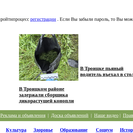
 пройтипроцесс
регистрации
. Если Вы забыли пароль, то Вы мож
В Троицке пьяный
 дорог
водитель въехал в сто
В Троицком районе
задержали сборщика
дикорастущей конопли
|
Реклама и объявления
|
Доска объявлений
|
Наше видео
|
Прав
Культура
Здоровье
Образование
Социум
Истор