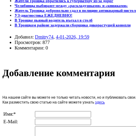
Жители Троицка обратились к губернатору из-за дорог
Челябинцы выбирают между «раскладушками» и «книжками»
Житель Троицка добровольно сдал в полицию антикварный пистол
УЗ-диагностика ЕЖЕДНЕВНО!
В Троицке пьяный водитель въехал в столб
В Троицком районе задержали сборщика дикорастущей конопли
Добавил:
Dmitry74
,
4-01-2026, 19:59
Просмотров: 877
Комментарии: 0
Добавление комментария
На нашем сайте вы можете не только читать новости, но и публиковать св
Как разместить свою статью на сайте можете узнать
здесь
Имя:
*
E-Mail: