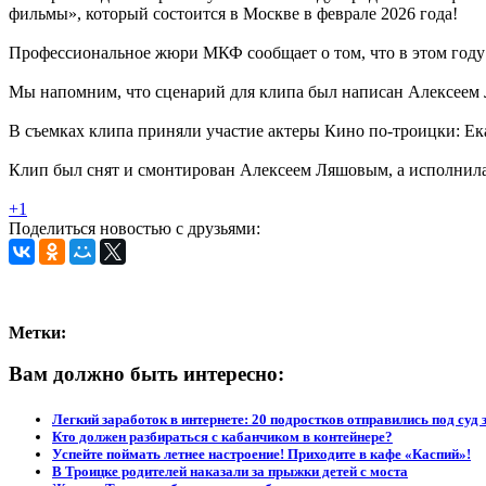
фильмы», который состоится в Москве в феврале 2026 года!
Профессиональное жюри МКФ сообщает о том, что в этом году к
Мы напомним, что сценарий для клипа был написан Алексеем
В съемках клипа приняли участие актеры Кино по-троицки: Ек
Клип был снят и смонтирован Алексеем Ляшовым, а исполнила 
+1
Поделиться новостью с друзьями:
Метки:
Вам должно быть интересно:
Легкий заработок в интернете: 20 подростков отправились под суд 
Кто должен разбираться с кабанчиком в контейнере?
Успейте поймать летнее настроение! Приходите в кафе «Каспий»!
В Троицке родителей наказали за прыжки детей с моста