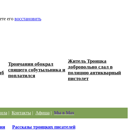
ете его
восстановить
Житель Троицка
Троичанин обокрал
добровольно сдал в
спящего собутыльника и
лб
полицию антикварный
поплатился
пистолет
ила
|
Контакты
|
Афиша
|
Мы в Max
ия
Рассказы троицких писателей