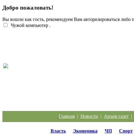
Добро пожаловать!
Вы вошли как гость, рекомендуем Вам авторизироваться либо
Чужой компьютер
.
Жители Троицка обратились к губернатору из-за
Главная
|
Новости
|
Архив газет
Власть
Экономика
ЧП
Спорт