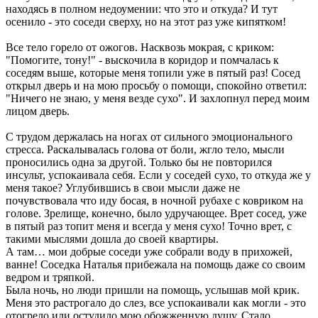
находясь в полном недоумении: что это и откуда? И тут
осенило - это соседи сверху, но на этот раз уже кипятком!
Все тело горело от ожогов. Насквозь мокрая, с криком:
"Помогите, тону!" - выскочила в коридор и помчалась к
соседям выше, которые меня топили уже в пятый раз! Сосед
открыл дверь и на мою просьбу о помощи, спокойно ответил:
"Ничего не знаю, у меня везде сухо". И захлопнул перед моим
лицом дверь.
С трудом держалась на ногах от сильного эмоционального
стресса. Раскалывалась голова от боли, жгло тело, мысли
проносились одна за другой. Только бы не повторился
инсульт, успокаивала себя. Если у соседей сухо, то откуда же у
меня такое? Углубившись в свои мысли даже не
почувствовала что иду босая, в ночной рубахе с ковриком на
голове. Зрелище, конечно, было удручающее. Врет сосед, уже
в пятый раз топит меня и всегда у меня сухо! Точно врет, с
такими мыслями дошла до своей квартиры.
А там… мои добрые соседи уже собрали воду в прихожей,
ванне! Соседка Наталья прибежала на помощь даже со своим
ведром и тряпкой.
Была ночь, но люди пришли на помощь, услышав мой крик.
Меня это растрогало до слез, все успокаивали как могли - это
отогрело или остудило мою обожженную душу. Стало