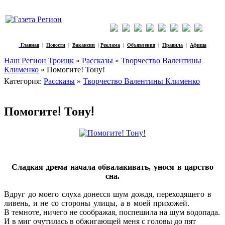
Главная
|
Новости
|
Вакансии
|
Реклама
|
Объявления
|
Правила
|
Афиша
Наш Регион Троицк
»
Рассказы
»
Творчество Валентины
Клименко
» Помогите! Тону!
Категория:
Рассказы
»
Творчество Валентины Клименко
Помогите! Тону!
Сладкая дрема начала обвалакивать, унося в царство
сна.
Вдруг до моего слуха донесся шум дождя, переходящего в
ливень, и не со стороны улицы, а в моей прихожей.
В темноте, ничего не соображая, поспешила на шум водопада.
И в миг очутилась в обжигающей меня с головы до пят