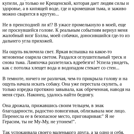
купели, да только не Крещенской, которая дает людям силы и
здоровье, а в кипящей воде, где и кромешная тьма, и заживо
можно сварится в крутую...
Не в преисподней ли я!? В ужасе промелькнуло в моей, еще
не проснувшейся голове. К реальным событиям вернул меня
жалобный визг Бэллы, моей собачки, доносившийся где-то из
дальнего угла прихожей.
На ощупь включила свет. Яркая вспышка на какое-то
мгновенье озарила светом. Раздался оглушительный треск и
снова тьма. Лампочка разлетелась вдребезги! Успела увидеть,
как с потолка хлещет вода и водопадом стекает со стен...
В темноте, ничего не различая, чем-то прикрыла голову и на
ощупь начала искать собаку. Она уже перестала скулить, а
только изредка протяжно завывала, как обреченная, наводя на
меня страх. Наконец, удалось найти беднягу.
Она дрожала, прижавшись своим тельцем, в знак
благодарности, радостно повизгивая, облизывала мое лицо.
Перенесла ее в безопасное место, приговаривая:" Я не
Герасим, ты не Му-Му, не утонем!".
Так успокаивала своего маленького друга, а за одно и себя,