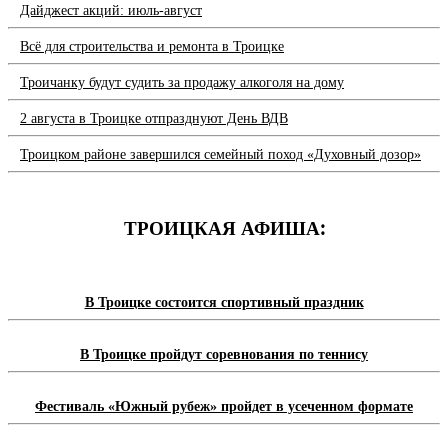
Дайджест акций: июль-август
Всё для строительства и ремонта в Троицке
Троичанку будут судить за продажу алкоголя на дому
2 августа в Троицке отпразднуют День ВДВ
Троицком районе завершился семейный поход «Духовный дозор»
ТРОИЦКАЯ АФИША:
В Троицке состоится спортивный праздник
В Троицке пройдут соревнования по теннису
Фестиваль «Южный рубеж» пройдет в усеченном формате