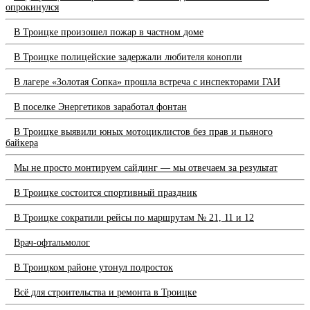
опрокинулся
В Троицке произошел пожар в частном доме
В Троицке полицейские задержали любителя конопли
В лагере «Золотая Сопка» прошла встреча с инспекторами ГАИ
В поселке Энергетиков заработал фонтан
В Троицке выявили юных мотоциклистов без прав и пьяного
байкера
Мы не просто монтируем сайдинг — мы отвечаем за результат
В Троицке состоится спортивный праздник
В Троицке сократили рейсы по маршрутам № 21, 11 и 12
Врач-офтальмолог
В Троицком районе утонул подросток
Всё для строительства и ремонта в Троицке