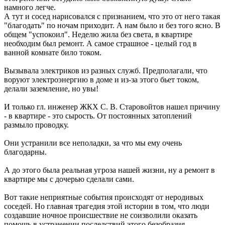
намного легче.
А тут и сосед нарисовался с признанием, что это от него такая
"благодать" по ночам приходит. А нам было и без того ясно. В
общем "успокоил". Неделю жила без света, в квартире
необходим был ремонт. А самое страшное - целый год в
ванной комнате било током.
Вызывала электриков из разных служб. Предполагали, что
воруют электроэнергию в доме и из-за этого бьет током,
делали заземление, но увы!
И только гл. инженер ЖКХ С. В. Старовойтов нашел причину
- в квартире - это сырость. От постоянных затоплений
размыло проводку.
Они устранили все неполадки, за что мы ему очень
благодарны.
А до этого была реальная угроза нашей жизни, ну а ремонт в
квартире мы с дочерью сделали сами.
Вот такие неприятные события происходят от неродивых
соседей. Но главная трагедия этой истории в том, что люди
создавшие ночное происшествие не соизволили оказать
помощь в устранении последствий этого безобразия.