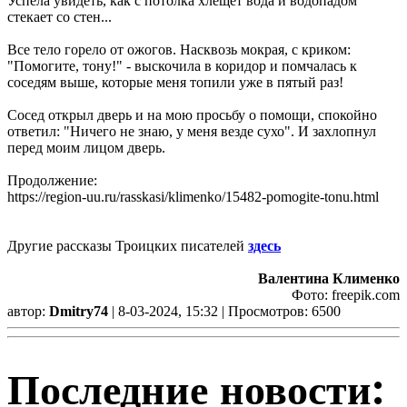
Успела увидеть, как с потолка хлещет вода и водопадом
стекает со стен...
Все тело горело от ожогов. Насквозь мокрая, с криком:
"Помогите, тону!" - выскочила в коридор и помчалась к
соседям выше, которые меня топили уже в пятый раз!
Сосед открыл дверь и на мою просьбу о помощи, спокойно
ответил: "Ничего не знаю, у меня везде сухо". И захлопнул
перед моим лицом дверь.
Продолжение:
https://region-uu.ru/rasskasi/klimenko/15482-pomogite-tonu.html
Другие рассказы Троицких писателей
здесь
Валентина Клименко
Фото: freepik.cоm
автор:
Dmitry74
| 8-03-2024, 15:32 | Просмотров: 6500
Последние новости: