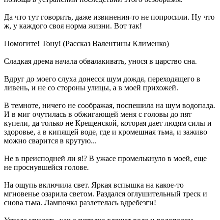
Да что тут говорить, даже извинения-то не попросили. Ну что
ж, у каждого своя норма жизни. Вот так!
Помогите! Тону! (Рассказ Валентины Клименко)
Сладкая дрема начала обвалакивать, унося в царство сна.
Вдруг до моего слуха донесся шум дождя, переходящего в
ливень, и не со стороны улицы, а в моей прихожей.
В темноте, ничего не соображая, поспешила на шум водопада.
И в миг очутилась в обжигающей меня с головы до пят
купели, да только не Крещенской, которая дает людям силы и
здоровье, а в кипящей воде, где и кромешная тьма, и заживо
можно сварится в крутую...
Не в преисподней ли я!? В ужасе промелькнуло в моей, еще
не проснувшейся голове.
На ощупь включила свет. Яркая вспышка на какое-то
мгновенье озарила светом. Раздался оглушительный треск и
снова тьма. Лампочка разлетелась вдребезги!