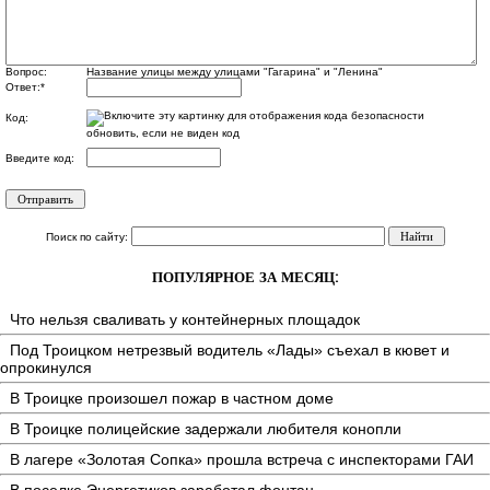
Вопрос:
Название улицы между улицами "Гагарина" и "Ленина"
Ответ:
*
Код:
обновить, если не виден код
Введите код:
Поиск по сайту:
ПОПУЛЯРНОЕ ЗА МЕСЯЦ:
Что нельзя сваливать у контейнерных площадок
Под Троицком нетрезвый водитель «Лады» съехал в кювет и
опрокинулся
В Троицке произошел пожар в частном доме
В Троицке полицейские задержали любителя конопли
В лагере «Золотая Сопка» прошла встреча с инспекторами ГАИ
В поселке Энергетиков заработал фонтан