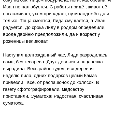
боку на бок. Лицом подурнела, ноги, как брёвна. А
Иван не налюбуется. С работы придёт, живот её
поглаживает, ухом припадает, ну молодожён да и
только. Тёща смеётся, Лида смущается, а Иван
радуется. До срока Лиду в роддом определили,
вроде двойню предположили, да и возраст у
роженицы великоват.
Наступил долгожданный час, Лида разродилась
сама, без кесарева. Двух девочек и пацанёнка
выродила. Весь район гудел, вся деревня
неделю пила, одних подарков целый Камаз
привезли - всё, от распашонок до колясок. В
газету сфотографировали, медсестру
приставили. Суматоха! Радостная, счастливая
суматоха.