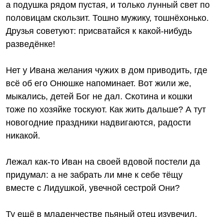
а подушка рядом пустая, и только лунный свет по
половицам скользит. Тошно мужику, тошнёхонько.
Друзья советуют: присватайся к какой-нибудь
разведёнке!
Нет у Ивана желания чужих в дом приводить, где
всё об его Онюшке напоминает. Вот жили же,
мыкались, детей Бог не дал. Скотина и кошки
тоже по хозяйке тоскуют. Как жить дальше? А тут
новогодние праздники надвигаются, радости
никакой.
Лежал как-то Иван на своей вдовой постели да
придумал: а не забрать ли мне к себе тёщу
вместе с Лидушкой, увечной сестрой Они?
Ту ещё в младенчестве пьяный отец изувечил,