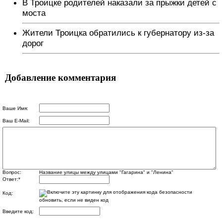
В Троицке родителей наказали за прыжки детей с
моста
Жители Троицка обратились к губернатору из-за
дорог
Добавление комментария
Ваше Имя:
Ваш E-Mail:
Вопрос:
Название улицы между улицами "Гагарина" и "Ленина"
Ответ:
*
Код:
обновить, если не виден код
Введите код: