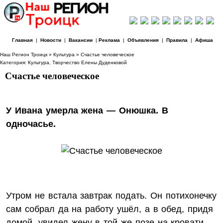
Главная
|
Новости
|
Вакансии
|
Реклама
|
Объявления
|
Правила
|
Афиша
Наш Регион Троицк
»
Культура
» Счастье человеческое
Категория:
Культура
,
Творчество Елены Дуденковой
Счастье человеческое
У Ивана умерла жена — Онюшка. В
одночасье.
Утром не встала завтрак подать. Он потихонечку
сам собрал да на работу ушёл, а в обед, придя
домой, увидел жену в той же позе на кровати,