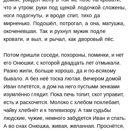
что и утром: руки под щекой лодочкой сложены,
ноги подогнуты, и вроде спит, тихо да
мирненько. Подошёл, потрогал, а она, матушка,
окоченевшая. Так и рухнул мужик подле
кровати, и выл, и рычал, как дворовый пёс.
Потом пришли соседи, похороны, поминки, и нет
его Онюшки, с которой двадцать лет отмыкали.
Разно жили, больше хорошо, да и по-всякому
бывало. А без неё тоска лютая. Вечером домой
Иван плетётся, а дом на него пустыми зенками
изумлённо глядит. Пока печь топит, скот управит,
есть и расхочется. Молоко с хлебом похлебает,
чайку хлебнёт и к телевизору. А там судьбы
людские, чужие, немного забудется Иван и спать.
А во снах Онюшка, живая, желанная. Проснётся,