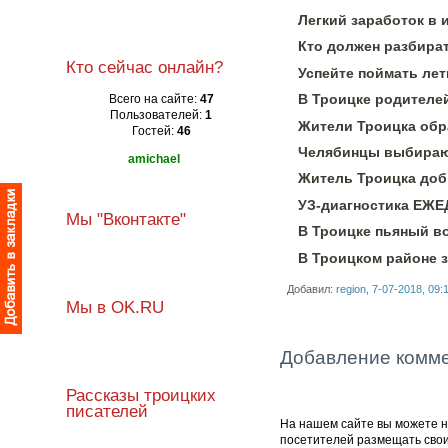
Легкий заработок в 
Кто должен разбират
Кто сейчас онлайн?
Успейте поймать лет
В Троицке родителей
Всего на сайте:
47
Пользователей:
1
Жители Троицка обра
Гостей:
46
Челябинцы выбирают
amichael
Житель Троицка доб
УЗ-диагностика ЕЖ
Мы "Вконтакте"
В Троицке пьяный в
В Троицком районе 
Добавил:
region
,
7-07-2018, 09:
Мы в OK.RU
Добавление комм
Рассказы троицких
писателей
На нашем сайте вы можете не
посетителей размещать сво