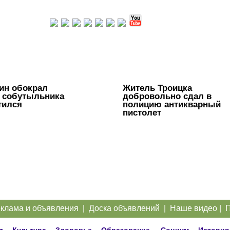
ин обокрал
Житель Троицка
 собутыльника
добровольно сдал в
тился
полицию антикварный
пистолет
клама и объявления
|
Доска объявлений
|
Наше видео
|
П