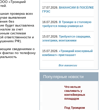
м ООО «Троицкий
тей.
17.07.2026.
ВАКАНСИИ В ПОСЁЛКЕ
ГРЭС
ошная проверка всех
лучае выявления
ения без
16.07.2026.
В Троицке в столовую
ние будет выставлена
требуется повар-универсал
аналом за счет
ванным системам
15.07.2026.
Требуются сварщики,
ой ответственности и
электрики, монтажники
ушениях РФ).
гающим сведениями о
15.07.2026.
«Троицкий консервный
х фактах по телефону
комбинат» приглашает
циальность
Все вакансии
Популярные новости
Что нельзя
сваливать у
контейнерных
площадок
Под Троицком