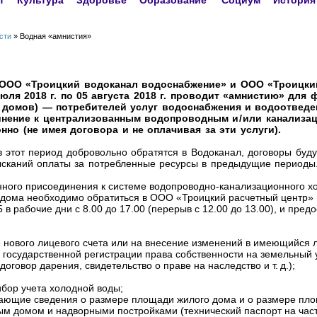
т
Культура
Здоровье
Образование
Социум
История
сти
» Водная «амнистия»
ООО «Троицкий водоканал водоснабжение» и ООО «Троицки
юля 2018 г. по 05 августа 2018 г. проводит «амнистию» для 
 домов) — потребителей услуг водоснабжения и водоотведе
нение к централизованным водопроводным и / или канализа
нно (не имея договора и не оплачивая за эти услуги).
 этот период добровольно обратятся в Водоканал, договоры буду
сканий оплаты за потребленные ресурсы в предыдущие периоды
ного присоединения к системе водопроводно-канализационного хо
дома необходимо обратиться в ООО «Троицкий расчетный центр» по
 55 в рабочие дни с 8.00 до 17.00 (перерыв с 12.00 до 13.00), и пре
е нового лицевого счета или на внесение изменений в имеющийся л
о государственной регистрации права собственности на земельный 
договор дарения, свидетельство о праве на наследство и т. д.);
ибор учета холодной воды;
дающие сведения о размере площади жилого дома и о размере пл
лым домом и надворными постройками (технический паспорт на час