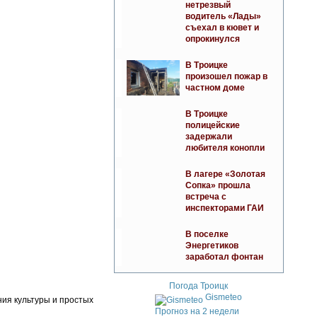
нетрезвый
водитель «Лады»
съехал в кювет и
опрокинулся
В Троицке
произошел пожар в
частном доме
В Троицке
полицейские
задержали
любителя конопли
В лагере «Золотая
Сопка» прошла
встреча с
инспекторами ГАИ
В поселке
Энергетиков
заработал фонтан
Погода Троицк
Gismeteo
ния культуры и простых
Прогноз на 2 недели