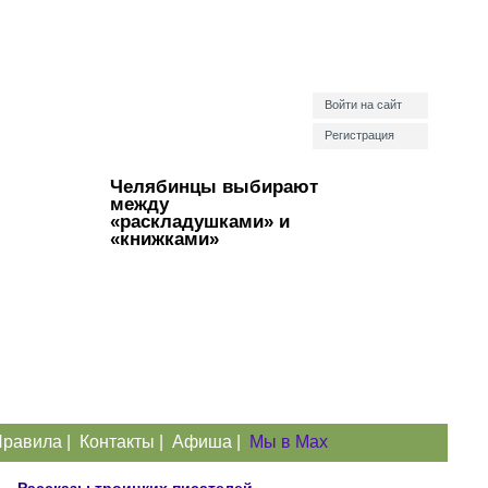
Войти на сайт
Регистрация
Челябинцы выбирают
между
«раскладушками» и
«книжками»
равила
|
Контакты
|
Афиша
|
Мы в Max