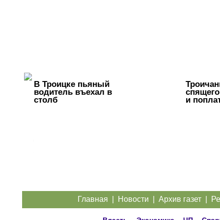
В Троицке пьяный
Троичан
водитель въехал в
спящего
столб
и попла
Жители
Троицка
обратились
к
губернатору
из-за дорог
Главная
|
Новости
|
Архив газет
|
Ре