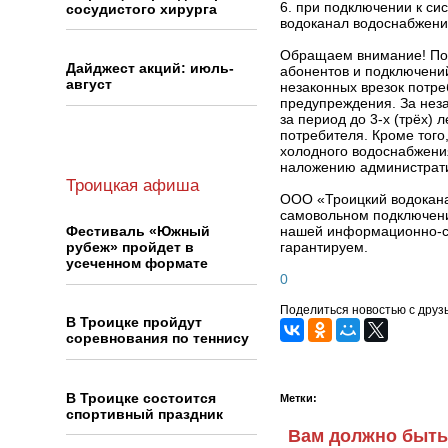
6. при подключении к с
сосудистого хирурга
водоканал водоснабжения
Обращаем внимание! По о
Дайджест акций: июль-
абонентов и подключени
август
незаконных врезок потре
предупреждения. За неза
за период до 3‑х (трёх) 
потребителя. Кроме тог
холодного водоснабжения
наложению администрати
Троицкая афиша
ООО «Троицкий водокана
самовольном подключении
Фестиваль «Южный
нашей информационно-спр
рубеж» пройдет в
гарантируем.
усеченном формате
0
Поделиться новостью с друз
В Троицке пройдут
соревнования по теннису
В Троицке состоится
Метки:
спортивный праздник
Вам должно быть