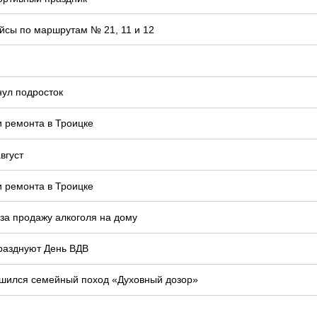
йсы по маршрутам № 21, 11 и 12
нул подросток
и ремонта в Троицке
вгуст
и ремонта в Троицке
 за продажу алкоголя на дому
празднуют День ВДВ
шился семейный поход «Духовный дозор»