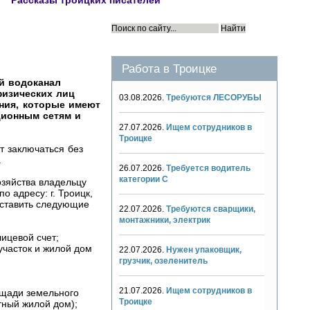
Рассказы троицких писателей
Работа в Троицке
й водоканал
физических лиц
03.08.2026.
Требуются ЛЕСОРУБЫ
ния, которые имеют
ционным сетям и
27.07.2026.
Ищем сотрудников в
Троицке
т заключаться без
.
26.07.2026.
Требуется водитель
категории С
зяйства владельцу
 адресу: г. Троицк,
доставить следующие
22.07.2026.
Требуются сварщики,
монтажники, электрик
ицевой счет;
участок и жилой дом
22.07.2026.
Нужен упаковщик,
грузчик, озеленитель
21.07.2026.
Ищем сотрудников в
ощади земельного
Троицке
тный жилой дом);