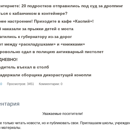
интернете: 20 подростков отправились под суд за дроппинг
ься с кабанчиком в контейнере?
нее настроение! Приходите в кафе «Каспий»!
 наказали за прыжки детей с моста
тились к губернатору из-за дорог
 между «раскладушками» и «книжками»
ровольно сдал в полицию антикварный пистолет
ЕДНЕВНО!
одитель въехал в столб
задержали сборщика дикорастущей конопли
10
Просмотров: 3451
Комментарии: 0
ентария
Уважаемые посетители!
 только читать новости, но и публиковать свои. Приглашаем школы, учрежде
и материалы.