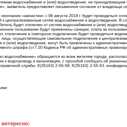
истемам водоснабжения и (или) водоотведения, не принадлежащи
», заявитель предоставляет письменное согласие от владельца се
кончании «амнистии» с 06 августа 2018 г. будет проводиться спл
й к централизованным сетям водоснабжения и водоотведения. В с
битель будет отключен от систем водоснабжения и (или) водоотвед
конное пользование будут применены санкции, плата за пользова
лет, отключение и повторное подключение будет проводиться водок
о, лица, осуществляющие самовольное подключение к централизо
 и (или) водоотведения, могут быть привлечены к административн
вного штрафа (ст.7.20 Кодекса РФ об административных правонар
л водоснабжение» обращается ко всем жителям города, распола
 к водопроводу и канализации, с просьбой сообщать об указанны
авочной службы: 8 (35163) 2‑55‑58, 8 (35163) 2‑55‑63, конфиден
ьями:
 интересно: