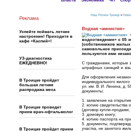
Власть
Экономика
ЧП
Спор
Наш Регион Троицк
»
Ново
Реклама
Водная «амнистия»
Успейте поймать летнее
настроение! Приходите в
водоотведение» с 05 и
кафе «Каспий»!
(собственников жилых
самовольное присоеди
пользуются ими незако
УЗ-диагностика
ЕЖЕДНЕВНО!
С гражданами, которые в
штрафных санкций и взы
Для оформления незакон
В Троицке пройдет
индивидуального жилого 
большая летняя
ул. им. В. И. Ленина, д.
распродажа меха
документы:
1. заявление на открыти
2. копию свидетельства 
В Троицке проведет
(договор купли-продажи, 
прием врач-офтальмолог
3. домовую книгу;
4. копию паспорта на пр
5. документы, подтверж
участка, не занятого жи
В Троицке пройдет прием