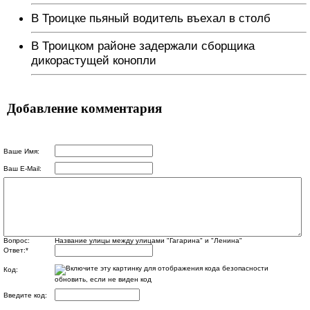
В Троицке пьяный водитель въехал в столб
В Троицком районе задержали сборщика
дикорастущей конопли
Добавление комментария
Ваше Имя:
Ваш E-Mail:
Вопрос:
Название улицы между улицами "Гагарина" и "Ленина"
Ответ:
*
Код:
обновить, если не виден код
Введите код: