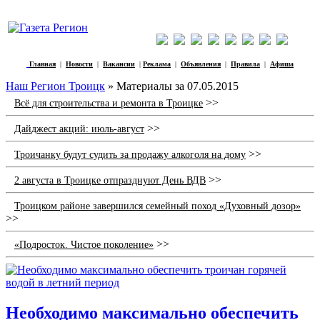
Главная
|
Новости
|
Вакансии
|
Реклама
|
Объявления
|
Правила
|
Афиша
Наш Регион Троицк
» Материалы за 07.05.2015
>>
Всё для строительства и ремонта в Троицке
>>
Дайджест акций: июль-август
>>
Троичанку будут судить за продажу алкоголя на дому
>>
2 августа в Троицке отпразднуют День ВДВ
Троицком районе завершился семейный поход «Духовный дозор»
>>
>>
«Подросток. Чистое поколение»
Необходимо максимально обеспечить