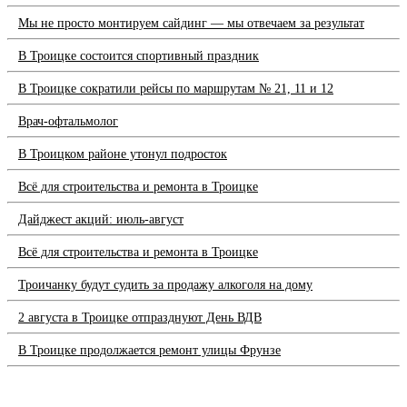
Мы не просто монтируем сайдинг — мы отвечаем за результат
В Троицке состоится спортивный праздник
В Троицке сократили рейсы по маршрутам № 21, 11 и 12
Врач-офтальмолог
В Троицком районе утонул подросток
Всё для строительства и ремонта в Троицке
Дайджест акций: июль-август
Всё для строительства и ремонта в Троицке
Троичанку будут судить за продажу алкоголя на дому
2 августа в Троицке отпразднуют День ВДВ
В Троицке продолжается ремонт улицы Фрунзе