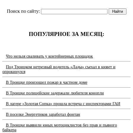
Поиск по сайту:
ПОПУЛЯРНОЕ ЗА МЕСЯЦ:
Что нельзя сваливать у контейнерных площадок
Под Троицком нетрезвый водитель «Лады» съехал в кювет и
опрокинулся
В Троицке произошел пожар в частном доме
В Троицке полицейские задержали любителя конопли
В лагере «Золотая Сопка» прошла встреча с инспекторами ГАИ
В поселке Энергетиков заработал фонтан
В Троицке выявили юных мотоциклистов без прав и пьяного
байкера