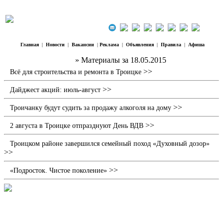
Главная
|
Новости
|
Вакансии
|
Реклама
|
Объявления
|
Правила
|
Афиша
Наш Регион Троицк
» Материалы за 18.05.2015
>>
Всё для строительства и ремонта в Троицке
>>
Дайджест акций: июль-август
>>
Троичанку будут судить за продажу алкоголя на дому
>>
2 августа в Троицке отпразднуют День ВДВ
Троицком районе завершился семейный поход «Духовный дозор»
>>
>>
«Подросток. Чистое поколение»
Счастье с КВН