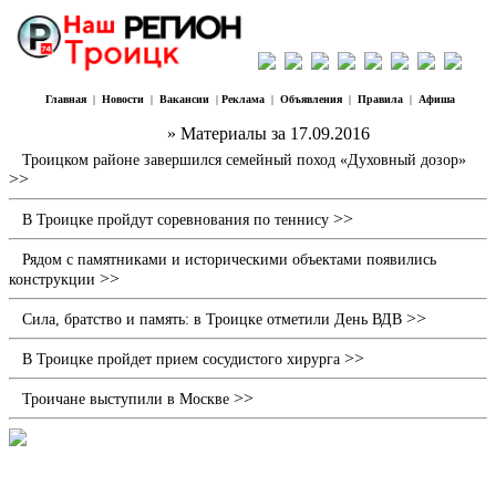
Главная
|
Новости
|
Вакансии
|
Реклама
|
Объявления
|
Правила
|
Афиша
Наш Регион Троицк
» Материалы за 17.09.2016
Троицком районе завершился семейный поход «Духовный дозор»
>>
>>
В Троицке пройдут соревнования по теннису
Рядом с памятниками и историческими объектами появились
>>
конструкции
>>
Сила, братство и память: в Троицке отметили День ВДВ
>>
В Троицке пройдет прием сосудистого хирурга
>>
Троичане выступили в Москве
Путешествие в бронзовый век