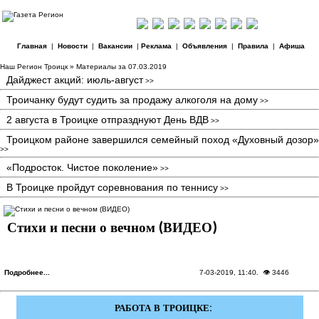
Главная
|
Новости
|
Вакансии
|
Реклама
|
Объявления
|
Правила
|
Афиша
Наш Регион Троицк
» Материалы за 07.03.2019
Дайджест акций: июль-август
>>
Троичанку будут судить за продажу алкоголя на дому
>>
2 августа в Троицке отпразднуют День ВДВ
>>
Троицком районе завершился семейный поход «Духовный дозор»
>>
«Подросток. Чистое поколение»
>>
В Троицке пройдут соревнования по теннису
>>
Стихи и песни о вечном (ВИДЕО)
Подробнее...
7-03-2019, 11:40
. 👁 3446
РАБОТА В ТРОИЦКЕ: