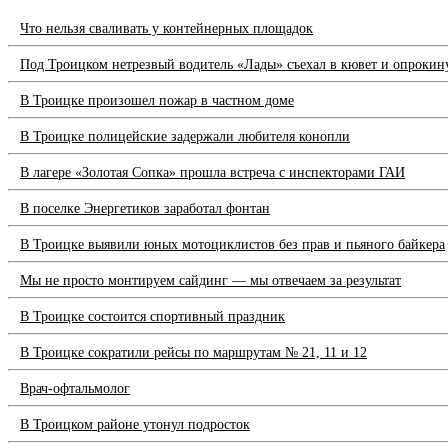
Что нельзя сваливать у контейнерных площадок
Под Троицком нетрезвый водитель «Лады» съехал в кювет и опрокин
В Троицке произошел пожар в частном доме
В Троицке полицейские задержали любителя конопли
В лагере «Золотая Сопка» прошла встреча с инспекторами ГАИ
В поселке Энергетиков заработал фонтан
В Троицке выявили юных мотоциклистов без прав и пьяного байкера
Мы не просто монтируем сайдинг — мы отвечаем за результат
В Троицке состоится спортивный праздник
В Троицке сократили рейсы по маршрутам № 21, 11 и 12
Врач-офтальмолог
В Троицком районе утонул подросток