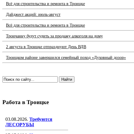
Всё для строительства и ремонта в Троицке
Дайджест акций: июль-август
Всё для строительства и ремонта в Троицке
Троичанку будут судить за продажу алкоголя на дому
2 августа в Троицке отпразднуют День ВДВ
Троицком районе завершился семейный поход «Духовный дозор»
Работа в Троицке
03.08.2026.
Требуются
ЛЕСОРУБЫ