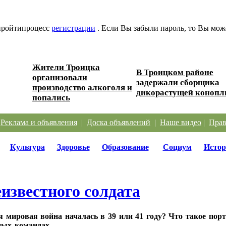
 пройтипроцесс
регистрации
. Если Вы забыли пароль, то Вы мож
Жители Троицка
В Троицком районе
организовали
 дорог
задержали сборщика
производство алкоголя и
дикорастущей конопл
попались
|
Реклама и объявления
|
Доска объявлений
|
Наше видео
|
Прав
Культура
Здоровье
Образование
Социум
Истор
известного солдата
я мировая война началась в 39 или 41 году? Что такое пор
ных командах.