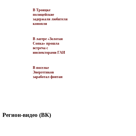
В Троицке
полицейские
задержали любителя
конопли
В лагере «Золотая
Сопка» прошла
встреча с
инспекторами ГАИ
В поселке
Энергетиков
заработал фонтан
Регион-видео (ВК)