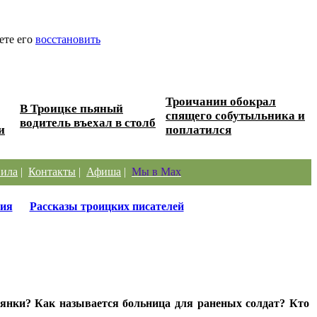
ете его
восстановить
Троичанин обокрал
В Троицке пьяный
спящего собутыльника и
водитель въехал в столб
и
поплатился
ила
|
Контакты
|
Афиша
|
Мы в Max
ия
Рассказы троицких писателей
тянки? Как называется больница для раненых солдат? Кто