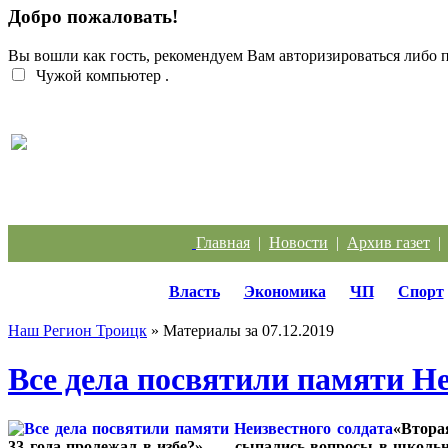
Добро пожаловать!
Вы вошли как гость, рекомендуем Вам авторизироваться либо
Чужой компьютер
.
Жители Троицка обратились к губернатору из-за
Главная
|
Новости
|
Архив газет
Власть
Экономика
ЧП
Спорт
Наш Регион Троицк
» Материалы за 07.12.2019
Все дела посвятили памяти Не
«Втора
33 года пролежал в избе?», — сыпались вопросы в школь