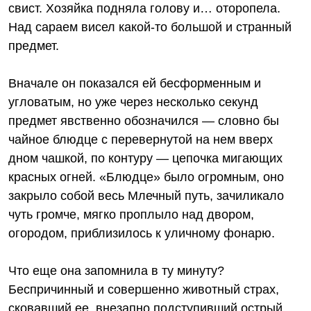
свист. Хозяйка подняла голову и… оторопела.
Над сараем висел какой‑то большой и странный
предмет.
Вначале он показался ей бесформенным и
угловатым, но уже через несколько секунд
предмет явственно обозначился — словно бы
чайное блюдце с перевернутой на нем вверх
дном чашкой, по контуру — цепочка мигающих
красных огней. «Блюдце» было огромным, оно
закрыло собой весь Млечный путь, зачиликало
чуть громче, мягко проплыло над двором,
огородом, приблизилось к уличному фонарю.
Что еще она запомнила в ту минуту?
Беспричинный и совершенно животный страх,
сковавший ее, внезапно подступивший острый