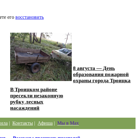
ете его
восстановить
8 августа — День
образования пожарной
охраны города Троицка
В Троицком районе
пресекли незаконную
рубку лесных
насаждений
ила
|
Контакты
|
Афиша
|
Мы в Max