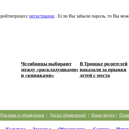
 пройтипроцесс
регистрации
. Если Вы забыли пароль, то Вы мож
Челябинцы выбирают
В Троицке родителей
между «раскладушками»
наказали за прыжки
и «книжками»
детей с моста
|
Реклама и объявления
|
Доска объявлений
|
Наше видео
|
Прав