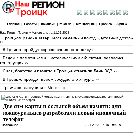
Главная
|
Новости
|
Вакансии
|
Реклама
|
Объявления
|
Правила
|
Афиша
Наш Регион Троицк
» Материалы за 12.01.2023
Троицком районе завершился семейный поход «Духовный дозор»
>>
В Троицке пройдут соревнования по теннису
>>
Рядом с памятниками и историческими объектами появились
конструкции
>>
Сила, братство и память: в Троицке отметили День ВДВ
>>
В Троицке пройдет прием сосудистого хирурга
>>
Троичане выступили в Москве
>>
Две сим-карты и большой объем памяти: для
южноуральцев разработали новый кнопочный
телефон
Подробнее...
12-01-2023, 16:16
. 👁 915