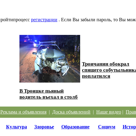
 пройтипроцесс
регистрации
. Если Вы забыли пароль, то Вы мож
Троичанин обокрал
 дорог
спящего собутыльник
поплатился
В Троицке пьяный
водитель въехал в столб
|
Реклама и объявления
|
Доска объявлений
|
Наше видео
|
Прав
Культура
Здоровье
Образование
Социум
Истор