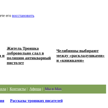
ете его
восстановить
Житель Троицка
Челябинцы выбирают
добровольно сдал в
а и
между «раскладушками»
полицию антикварный
и «книжками»
пистолет
ила
|
Контакты
|
Афиша
|
Мы в Max
ия
Рассказы троицких писателей