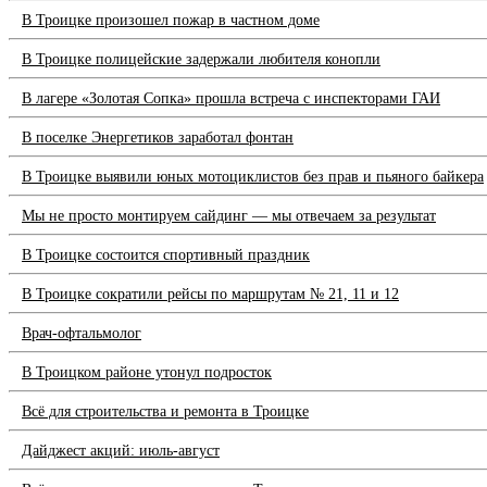
В Троицке произошел пожар в частном доме
В Троицке полицейские задержали любителя конопли
В лагере «Золотая Сопка» прошла встреча с инспекторами ГАИ
В поселке Энергетиков заработал фонтан
В Троицке выявили юных мотоциклистов без прав и пьяного байкера
Мы не просто монтируем сайдинг — мы отвечаем за результат
В Троицке состоится спортивный праздник
В Троицке сократили рейсы по маршрутам № 21, 11 и 12
Врач-офтальмолог
В Троицком районе утонул подросток
Всё для строительства и ремонта в Троицке
Дайджест акций: июль-август