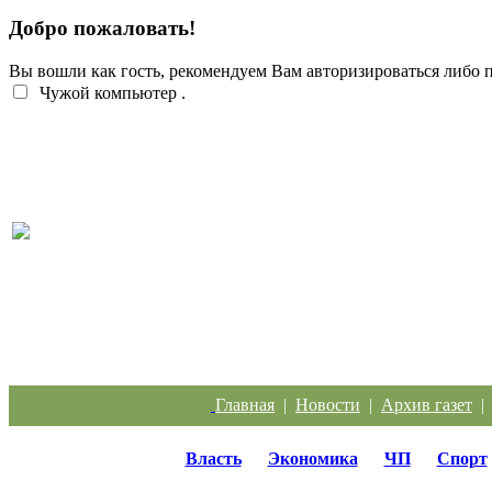
Добро пожаловать!
Вы вошли как гость, рекомендуем Вам авторизироваться либо
Чужой компьютер
.
Жители Троицка обратились к губернатору из-за
Главная
|
Новости
|
Архив газет
Власть
Экономика
ЧП
Спорт