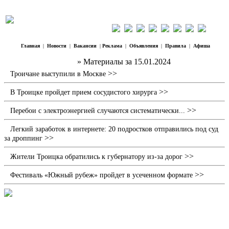
Главная
|
Новости
|
Вакансии
|
Реклама
|
Объявления
|
Правила
|
Афиша
Наш Регион Троицк
» Материалы за 15.01.2024
>>
Троичане выступили в Москве
>>
В Троицке пройдет прием сосудистого хирурга
>>
Перебои с электроэнергией случаются систематически...
Легкий заработок в интернете: 20 подростков отправились под суд
>>
за дроппинг
>>
Жители Троицка обратились к губернатору из-за дорог
>>
Фестиваль «Южный рубеж» пройдет в усеченном формате
Профессия – следователь