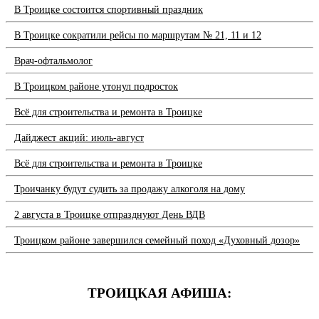
В Троицке состоится спортивный праздник
В Троицке сократили рейсы по маршрутам № 21, 11 и 12
Врач-офтальмолог
В Троицком районе утонул подросток
Всё для строительства и ремонта в Троицке
Дайджест акций: июль-август
Всё для строительства и ремонта в Троицке
Троичанку будут судить за продажу алкоголя на дому
2 августа в Троицке отпразднуют День ВДВ
Троицком районе завершился семейный поход «Духовный дозор»
ТРОИЦКАЯ АФИША: