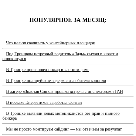
ПОПУЛЯРНОЕ ЗА МЕСЯЦ:
Что нельзя сваливать у контейнерных площадок
Под Троицком нетрезвый водитель «Лады» съехал в кювет и
опрокинулся
В Троицке произошел пожар в частном доме
В Троицке полицейские задержали любителя конопли
В лагере «Золотая Сопка» прошла встреча с инспекторами ГАИ
В поселке Энергетиков заработал фонтан
В Троицке выявили юных мотоциклистов без прав и пьяного
байкера
Мы не просто монтируем сайдинг — мы отвечаем за результат