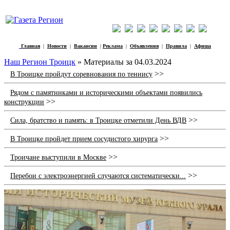
Главная
|
Новости
|
Вакансии
|
Реклама
|
Объявления
|
Правила
|
Афиша
Наш Регион Троицк
» Материалы за 04.03.2024
>>
В Троицке пройдут соревнования по теннису
Рядом с памятниками и историческими объектами появились
>>
конструкции
>>
Сила, братство и память: в Троицке отметили День ВДВ
>>
В Троицке пройдет прием сосудистого хирурга
>>
Троичане выступили в Москве
>>
Перебои с электроэнергией случаются систематически...