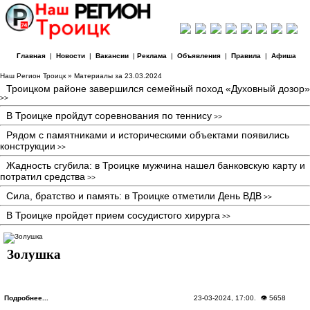
Главная
|
Новости
|
Вакансии
|
Реклама
|
Объявления
|
Правила
|
Афиша
Наш Регион Троицк
» Материалы за 23.03.2024
Троицком районе завершился семейный поход «Духовный дозор»
>>
В Троицке пройдут соревнования по теннису
>>
Рядом с памятниками и историческими объектами появились
конструкции
>>
Жадность сгубила: в Троицке мужчина нашел банковскую карту и
потратил средства
>>
Сила, братство и память: в Троицке отметили День ВДВ
>>
В Троицке пройдет прием сосудистого хирурга
>>
Золушка
Подробнее...
23-03-2024, 17:00
. 👁 5658