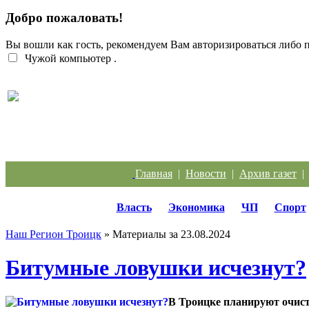
Добро пожаловать!
Вы вошли как гость, рекомендуем Вам авторизироваться либо
Чужой компьютер
.
Легкий заработок в интернете: 20 подростков
отправились под суд за дроппинг
Главная
|
Новости
|
Архив газет
Власть
Экономика
ЧП
Спорт
Наш Регион Троицк
» Материалы за 23.08.2024
Битумные ловушки исчезнут?
В Троицке планируют очист