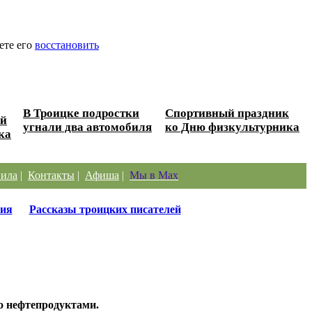
ете его
восстановить
В Троицке подростки
Спортивный праздник
ой
угнали два автомобиля
ко Дню физкультурника
ка
ила
|
Контакты
|
Афиша
|
Мы в Max
ия
Рассказы троицких писателей
о нефтепродуктами.