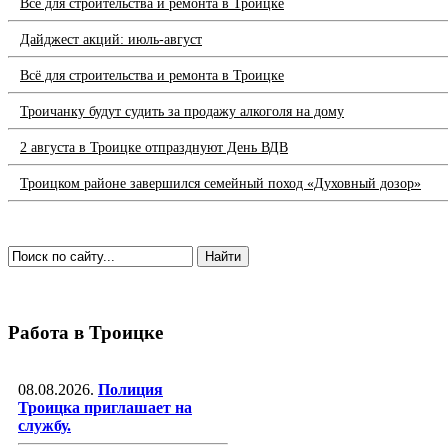
Всё для строительства и ремонта в Троицке
Дайджест акций: июль-август
Всё для строительства и ремонта в Троицке
Троичанку будут судить за продажу алкоголя на дому
2 августа в Троицке отпразднуют День ВДВ
Троицком районе завершился семейный поход «Духовный дозор»
Работа в Троицке
08.08.2026.
Полиция
Троицка приглашает на
службу.