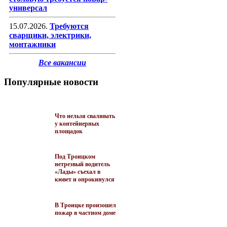
универсал
15.07.2026.
Требуются
сварщики, электрики,
монтажники
Все вакансии
Популярные новости
Что нельзя сваливать
у контейнерных
площадок
Под Троицком
нетрезвый водитель
«Лады» съехал в
кювет и опрокинулся
В Троицке произошел
пожар в частном доме