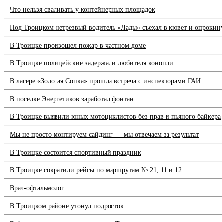
Что нельзя сваливать у контейнерных площадок
Под Троицком нетрезвый водитель «Лады» съехал в кювет и опрокин
В Троицке произошел пожар в частном доме
В Троицке полицейские задержали любителя конопли
В лагере «Золотая Сопка» прошла встреча с инспекторами ГАИ
В поселке Энергетиков заработал фонтан
В Троицке выявили юных мотоциклистов без прав и пьяного байкера
Мы не просто монтируем сайдинг — мы отвечаем за результат
В Троицке состоится спортивный праздник
В Троицке сократили рейсы по маршрутам № 21, 11 и 12
Врач-офтальмолог
В Троицком районе утонул подросток