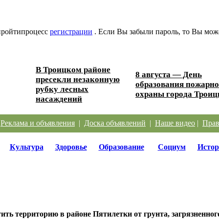
 пройтипроцесс
регистрации
. Если Вы забыли пароль, то Вы мож
В Троицком районе
8 августа — День
пресекли незаконную
образования пожарн
рубку лесных
охраны города Троиц
насаждений
|
Реклама и объявления
|
Доска объявлений
|
Наше видео
|
Прав
Культура
Здоровье
Образование
Социум
Истор
ить территорию в районе Пятилетки от грунта, загрязненног