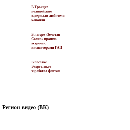
В Троицке
полицейские
задержали любителя
конопли
В лагере «Золотая
Сопка» прошла
встреча с
инспекторами ГАИ
В поселке
Энергетиков
заработал фонтан
Регион-видео (ВК)