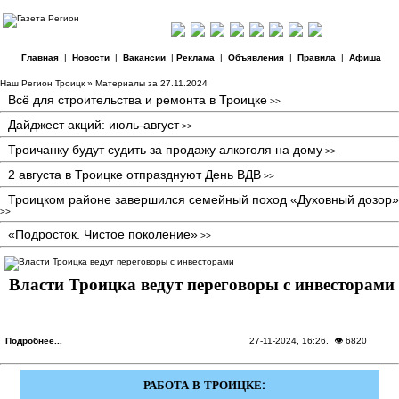
Главная
|
Новости
|
Вакансии
|
Реклама
|
Объявления
|
Правила
|
Афиша
Наш Регион Троицк
» Материалы за 27.11.2024
Всё для строительства и ремонта в Троицке
>>
Дайджест акций: июль-август
>>
Троичанку будут судить за продажу алкоголя на дому
>>
2 августа в Троицке отпразднуют День ВДВ
>>
Троицком районе завершился семейный поход «Духовный дозор»
>>
«Подросток. Чистое поколение»
>>
Власти Троицка ведут переговоры с инвесторами
Подробнее...
27-11-2024, 16:26
. 👁 6820
РАБОТА В ТРОИЦКЕ: