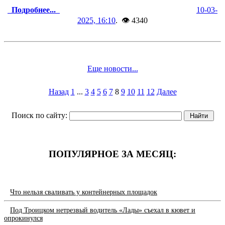
Подробнее...
10-03-
2025, 16:10
. 👁 4340
Еще новости...
Назад
1
...
3
4
5
6
7
8
9
10
11
12
Далее
Поиск по сайту:
ПОПУЛЯРНОЕ ЗА МЕСЯЦ:
Что нельзя сваливать у контейнерных площадок
Под Троицком нетрезвый водитель «Лады» съехал в кювет и
опрокинулся