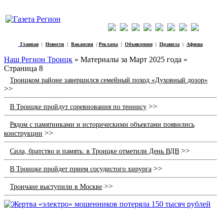
Главная
|
Новости
|
Вакансии
|
Реклама
|
Объявления
|
Правила
|
Афиша
Наш Регион Троицк
» Материалы за Март 2025 года »
Страница 8
Троицком районе завершился семейный поход «Духовный дозор»
>>
>>
В Троицке пройдут соревнования по теннису
Рядом с памятниками и историческими объектами появились
>>
конструкции
>>
Сила, братство и память: в Троицке отметили День ВДВ
>>
В Троицке пройдет прием сосудистого хирурга
>>
Троичане выступили в Москве