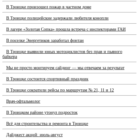
В Троицке произошел пожар в частном доме
В Троицке полицейские задержали любителя конопли
В лагере «Золотая Сопка» прошла встреча с инспекторами ГАИ
В поселке Энергетиков заработал фонтан
В Троицке выявили юных мотоциклистов без прав и пьяного
байкера
Мы не просто монтируем сайдинг — мы отвечаем за результат
В Троицке состоится спортивный праздник
В Троицке сократили рейсы по маршрутам № 21, 11 и 12
Врач-офтальмолог
В Троицком районе утонул подросток
Всё для строительства и ремонта в Троицке
Дайджест акций: июль-август