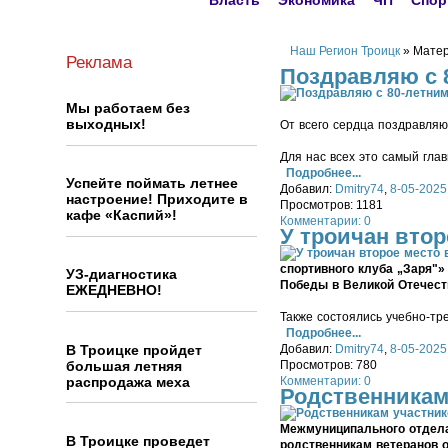
Власть
Экономика
ЧП
Спор
Наш Регион Троицк
» Матер
Реклама
Поздравляю с 
Мы работаем без
выходных!
От всего сердца поздравля
Для нас всех это самый гла
Подробнее...
Успейте поймать летнее
Добавил:
Dmitry74
,
8-05-2025
настроение! Приходите в
Просмотров: 1181
кафе «Каспий»!
Комментарии: 0
У троичан вто
спортивного клуба „Заря"»
УЗ-диагностика
Победы в Великой Отечест
ЕЖЕДНЕВНО!
Также состоялись учебно-тр
Подробнее...
В Троицке пройдет
Добавил:
Dmitry74
,
8-05-2025
большая летняя
Просмотров: 780
распродажа меха
Комментарии: 0
Родственникам
Межмуниципального отдел
В Троицке проведет
родственникам ветеранов о