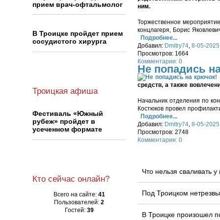
прием врач-офтальмолог
ним.
Торжественное мероприятие 
концлагеря, Борис Яковлеви
В Троицке пройдет прием
Подробнее...
сосудистого хирурга
Добавил:
Dmitry74
,
8-05-2025,
Просмотров: 1664
Комментарии: 0
Не попадись на
средств, а также вовлечен
Троицкая афиша
Начальник отделения по ко
Костюков провел профилакти
Фестиваль «Южный
Подробнее...
рубеж» пройдет в
Добавил:
Dmitry74
,
8-05-2025
усеченном формате
Просмотров: 2748
Комментарии: 0
Что нельзя сваливать 
Кто сейчас онлайн?
Под Троицком нетрезвы
Всего на сайте:
41
Пользователей:
2
Гостей:
39
В Троицке произошел п