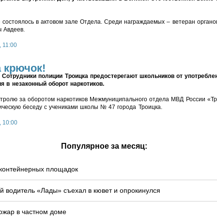
состоялось в актовом зале Отдела. Среди награждаемых – ветеран органов
ч Авдеев.
 11:00
 крючок!
Сотрудники полиции Троицка предостерегают школьников от употребле
ия в незаконный оборот наркотиков.
нтролю за оборотом наркотиков Межмуниципального отдела МВД России «Тр
ческую беседу с учениками школы № 47 города Троицка.
, 10:00
Популярное за месяц:
у контейнерных площадок
й водитель «Лады» съехал в кювет и опрокинулся
ожар в частном доме