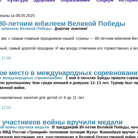
т
Культура
Здоровье
Образование
Социум
История
иалы за 08.05.2025
80-летним юбилеем Великой Победы
Дорогие земляки!
ю вас с самым главным праздником нашей страны — 80-летним юбилеем Ве
вный, самый дорогой праздник. И мы всегда отмечаем его торжественно и вс
, 17:00
рое место в международных соревновани
1 мая в поселке Бреды прошли сорев
 по рукопашному бою среди юношей и девушек 12–13 лет. Турнир был пр
венной войне.
енировочные занятия для детей от 6 до 11 лет.
, 12:02
 участников войны вручили медали
В преддверии 80-летия Великой Победы, нач
а МВД России «Троицкий» полковник полиции Жунус Жаманбаев вручил
рганов внутренних дел, участвовавших в Великой Отечественной войне