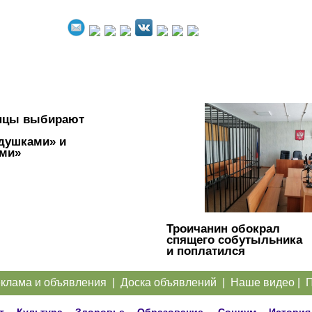
нцы выбирают
душками» и
ми»
Троичанин обокрал
спящего собутыльника
и поплатился
клама и объявления
|
Доска объявлений
|
Наше видео
|
П