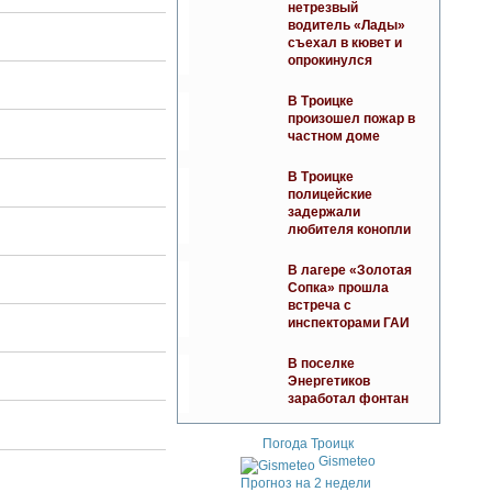
нетрезвый
водитель «Лады»
съехал в кювет и
опрокинулся
В Троицке
произошел пожар в
частном доме
В Троицке
полицейские
задержали
любителя конопли
В лагере «Золотая
Сопка» прошла
встреча с
инспекторами ГАИ
В поселке
Энергетиков
заработал фонтан
Погода Троицк
Gismeteo
Прогноз на 2 недели