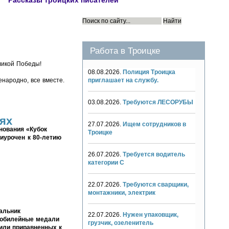
Рассказы троицких писателей
Работа в Троицке
ликой Победы!
08.08.2026.
Полиция Троицка
енародно, все вместе.
приглашает на службу.
03.08.2026.
Требуются ЛЕСОРУБЫ
ях
27.07.2026.
Ищем сотрудников в
нования «Кубок
Троицке
иурочен к 80-летию
26.07.2026.
Требуется водитель
категории С
22.07.2026.
Требуются сварщики,
монтажники, электрик
альник
22.07.2026.
Нужен упаковщик,
 юбилейные медали
грузчик, озеленитель
 или приравненных к