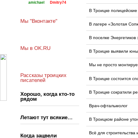
amichael
Dmitry74
В Троицке полицейские
Мы "Вконтакте"
В лагере «Золотая Соп
В поселке Энергетиков
Мы в OK.RU
В Троицке выявили юных
Мы не просто монтируе
Рассказы троицких
В Троицке состоится сп
писателей
В Троицке сократили ре
Хорошо, когда кто‑то
рядом
Врач-офтальмолог
Летают тут всякие…
В Троицком районе уто
Всё для строительства 
Когда зацвели