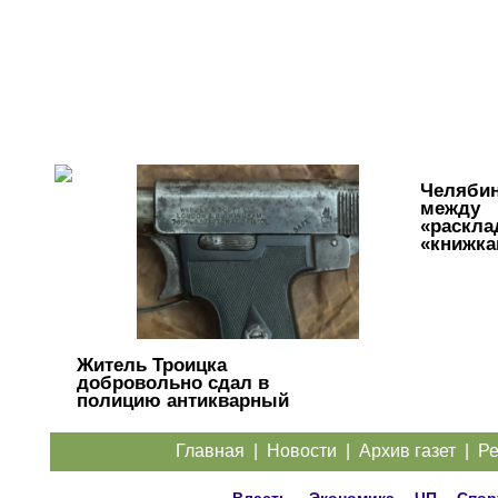
Челяби
между
«раскла
«книжка
Кто должен
разбираться
с
кабанчиком
Житель Троицка
в
добровольно сдал в
контейнере?
полицию антикварный
пистолет
Главная
|
Новости
|
Архив газет
|
Ре