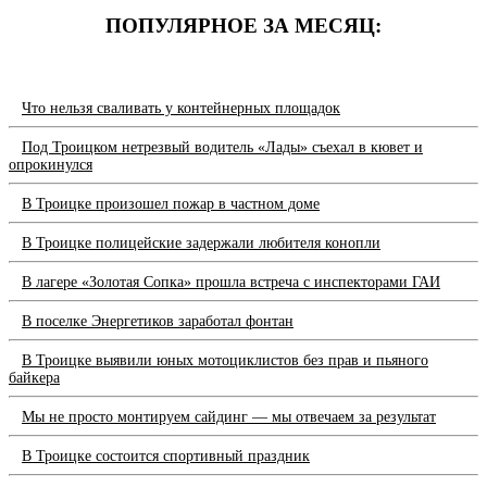
ПОПУЛЯРНОЕ ЗА МЕСЯЦ:
Что нельзя сваливать у контейнерных площадок
Под Троицком нетрезвый водитель «Лады» съехал в кювет и
опрокинулся
В Троицке произошел пожар в частном доме
В Троицке полицейские задержали любителя конопли
В лагере «Золотая Сопка» прошла встреча с инспекторами ГАИ
В поселке Энергетиков заработал фонтан
В Троицке выявили юных мотоциклистов без прав и пьяного
байкера
Мы не просто монтируем сайдинг — мы отвечаем за результат
В Троицке состоится спортивный праздник