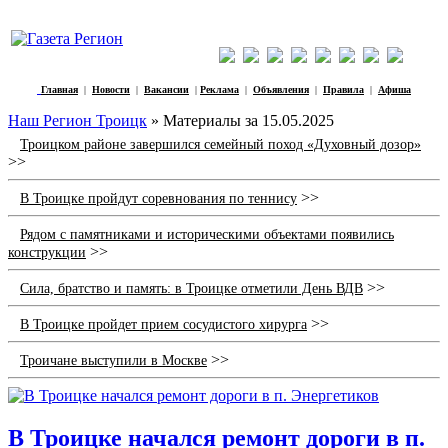
Главная
|
Новости
|
Вакансии
|
Реклама
|
Объявления
|
Правила
|
Афиша
Наш Регион Троицк
» Материалы за 15.05.2025
Троицком районе завершился семейный поход «Духовный дозор»
>>
>>
В Троицке пройдут соревнования по теннису
Рядом с памятниками и историческими объектами появились
>>
конструкции
>>
Сила, братство и память: в Троицке отметили День ВДВ
>>
В Троицке пройдет прием сосудистого хирурга
>>
Троичане выступили в Москве
В Троицке начался ремонт дороги в п.