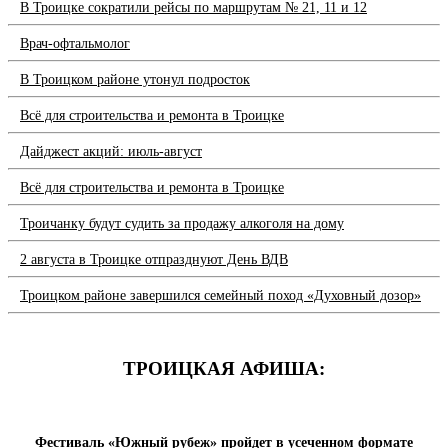
В Троицке сократили рейсы по маршрутам № 21, 11 и 12
Врач-офтальмолог
В Троицком районе утонул подросток
Всё для строительства и ремонта в Троицке
Дайджест акций: июль-август
Всё для строительства и ремонта в Троицке
Троичанку будут судить за продажу алкоголя на дому
2 августа в Троицке отпразднуют День ВДВ
Троицком районе завершился семейный поход «Духовный дозор»
ТРОИЦКАЯ АФИША:
Фестиваль «Южный рубеж» пройдет в усеченном формате