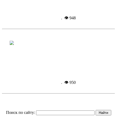
Подробнее...
27-06-
2025, 09:02
. 👁 948
Южноуральские мужчины - самые
заботливые в РФ
Подробнее...
27-06-
2025, 08:05
. 👁 950
Поиск по сайту: