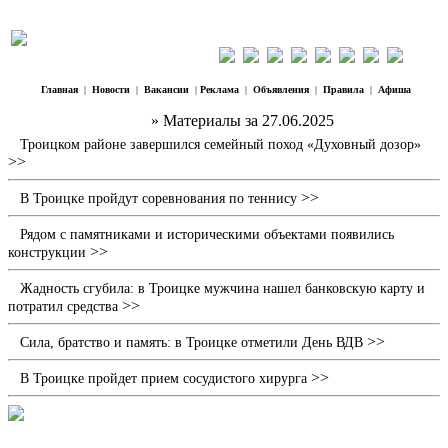
Главная
|
Новости
|
Вакансии
|
Реклама
|
Объявления
|
Правила
|
Афиша
Наш Регион Троицк
» Материалы за 27.06.2025
Троицком районе завершился семейный поход «Духовный дозор»
>>
>>
В Троицке пройдут соревнования по теннису
Рядом с памятниками и историческими объектами появились
>>
конструкции
Жадность сгубила: в Троицке мужчина нашел банковскую карту и
>>
потратил средства
>>
Сила, братство и память: в Троицке отметили День ВДВ
>>
В Троицке пройдет прием сосудистого хирурга