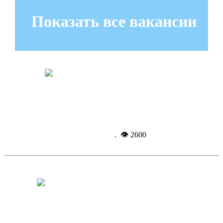
Показать все вакансии
В Троицке открыли памятную доску
Подробнее...
27-06-
2025, 17:52
. 👁 2600
Активного долголетия и любви
близких!