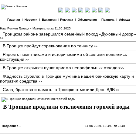
Главная
|
Новости
|
Вакансии
|
Реклама
|
Объявления
|
Правила
|
Афиша
Наш Регион Троицк
» Материалы за 11.06.2025
Троицком районе завершился семейный поход «Духовный дозор»
>>
В Троицке пройдут соревнования по теннису
>>
Рядом с памятниками и историческими объектами появились
конструкции
>>
В Троицке открылся пункт приема непрофильных отходов
>>
Жадность сгубила: в Троицке мужчина нашел банковскую карту и
потратил средства
>>
Сила, братство и память: в Троицке отметили День ВДВ
>>
В Троицке продлили отключения горячей воды
Подробнее...
11-06-2025, 13:49
. 👁 2348