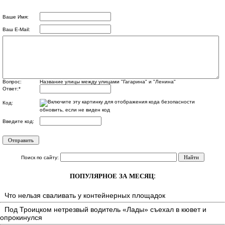
Ваше Имя:
Ваш E-Mail:
Вопрос:
Название улицы между улицами "Гагарина" и "Ленина"
Ответ:
*
Код:
обновить, если не виден код
Введите код:
Поиск по сайту:
ПОПУЛЯРНОЕ ЗА МЕСЯЦ:
Что нельзя сваливать у контейнерных площадок
Под Троицком нетрезвый водитель «Лады» съехал в кювет и
опрокинулся