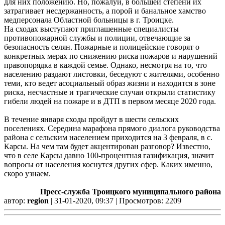
для них положению. Но, пожалуй, в большей степени их
затрагивает несдержанность, а порой и банальное хамство
медперсонала Областной больницы в г. Троицке.
На сходах выступают приглашенные специалисты
противопожарной службы и полиции, отвечающие за
безопасность селян. Пожарные и полицейские говорят о
конкретных мерах по снижению риска пожаров и нарушений
правопорядка в каждой семье. Однако, несмотря на то, что
населению раздают листовки, беседуют с жителями, особенно
теми, кто ведет асоциальный образ жизни и находится в зоне
риска, несчастные и трагические случаи открыли статистику
гибели людей на пожаре и в ДТП в первом месяце 2020 года.
В течение января сходы пройдут в шести сельских
поселениях. Середина марафона прямого диалога руководства
района с сельским населением приходится на 3 февраля, в с.
Карсы. На чем там будет акцентирован разговор? Известно,
что в селе Карсы давно 100‑процентная газификация, значит
вопросы от населения коснутся других сфер. Каких именно,
скоро узнаем.
Пресс-служба Троицкого муниципального района
автор:
region
| 31-01-2020, 09:37 | Просмотров: 2209