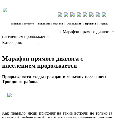
Главная
|
Новости
|
Вакансии
|
Реклама
|
Объявления
|
Правила
|
Афиша
Наш Регион Троицк
»
Новости
» Марафон прямого диалога с
населением продолжается
Категория:
Новости
,
Власть
Марафон прямого диалога с
населением продолжается
Продолжаются сходы граждан в сельских поселениях
Троицкого района.
Как правило, люди приходят на такие встречи не только за
полезной информацией, но и с надеждой получить помощь