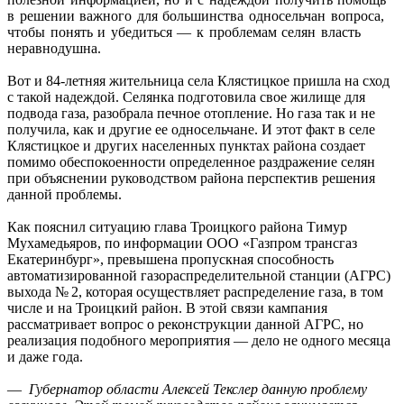
в решении важного для большинства односельчан вопроса,
чтобы понять и убедиться — к проблемам селян власть
неравнодушна.
Вот и 84‑летняя жительница села Клястицкое пришла на сход
с такой надеждой. Селянка подготовила свое жилище для
подвода газа, разобрала печное отопление. Но газа так и не
получила, как и другие ее односельчане. И этот факт в селе
Клястицкое и других населенных пунктах района создает
помимо обеспокоенности определенное раздражение селян
при объяснении руководством района перспектив решения
данной проблемы.
Как пояснил ситуацию глава Троицкого района Тимур
Мухамедьяров, по информации ООО «Газпром трансгаз
Екатеринбург», превышена пропускная способность
автоматизированной газораспределительной станции (АГРС)
выхода № 2, которая осуществляет распределение газа, в том
числе и на Троицкий район. В этой связи кампания
рассматривает вопрос о реконструкции данной АГРС, но
реализация подобного мероприятия — дело не одного месяца
и даже года.
—
Губернатор области Алексей Текслер данную проблему