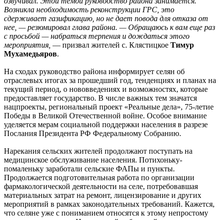
озвучивал. Этой темой руководство района занимается.
Возникла необходимость реконструкции ГРС, это
сдерживает газификацию, но не дает повода для отказа от
нее, — резюмировал глава района. — Обращаюсь к вам еще раз
с просьбой — набраться терпения и дождаться этого
мероприятия,
— призвал жителей с. Клястицкое
Тимур
Мухамедьяров
.
На сходах руководство района информирует селян об
отраслевых итогах за прошедший год, тенденциях и планах на
текущий период, о нововведениях и возможностях, которые
предоставляет государство. В числе важных тем значатся
нацпроекты, региональный проект «Реальные дела», 75‑летие
Победы в Великой Отечественной войне. Особое внимание
уделяется мерам социальной поддержки населения в разрезе
Послания Президента РФ Федеральному Собранию.
Нарекания сельских жителей продолжают поступать на
медицинское обслуживание населения. Потихоньку-
помаленьку заработали сельские ФАПы и пункты.
Продолжается подготовительная работа по организации
фармакологической деятельности на селе, потребовавшая
материальных затрат на ремонт, лицензирование и других
мероприятий в рамках законодательных требований. Кажется,
что селяне уже с пониманием относятся к этому непростому