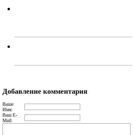
Успейте поймать летнее
настроение! Приходите в кафе
«Каспий»!
В Троицке родителей наказали
за прыжки детей с моста
Добавление комментария
Ваше
Имя:
Ваш E-
Mail: