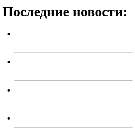
Последние новости:
На Аллее славы христианского
кладбища стало благоустроеннее
Спортивный праздник ко Дню
физкультурника
В Троицке подростки угнали два
автомобиля
Мы работаем без выходных!