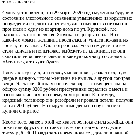
такого насилия.
Судом установлено, что 29 марта 2020 года мужчины будучи в
состоянии алкогольного опьянения умышленно из корыстных
побуждений с целью хищения чужого имущества незаконно
проникли в одну из квартир дома по ул. Крупской, где
находилась потерпевшая. Хозяйка квартиры спала. Но в
какой‑то момент женщина проснулась и, увидев нежданных
гостей, испугалась. Она потребовала «гостей» уйти, потом
стала кричать и попыталась выбежать из квартиры, но они
схватили ее за шею и завели в ванную комнату со словами:
«Заткнись, а то хуже будет».
Напугав жертву, один из злоумышлеников держал входную
дверь в ванную, чтобы женщина не вышла, а другой собирал
вещи. Электрочайник, утюг, телевизор — с имуществом на
общую сумму 3200 рублей преступники скрылись с места и
распорядились им по своему усмотрению. К примеру,
краденый телевизор они разобрали и продали детали, получив
за них 200 рублей. На вырученные деньги собутыльники
купили спиртное.
Кроме того, ранее в этой же квартире, пока спала хозяйка, они
похитили фрукты и сотовый телефон стоимостью десять
тысяч рублей. Правда за то время, пока ее держали в ванной