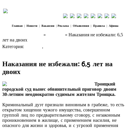
Главная
|
Новости
|
Вакансии
|
Реклама
|
Объявления
|
Правила
|
Афиша
Наш Регион Троицк
»
Новости
» Наказания не избежали: 6,5
лет на двоих
Категория:
Новости
,
ЧП
Наказания не избежали: 6,5 лет на
двоих
Троицкий
городской суд вынес обвинительный приговор двоим
30‑летним неоднократно судимым жителям Троицка.
Криминальный дуэт признали виновным в грабеже, то есть
открытом хищении чужого имущества, совершенном
группой лиц по предварительному сговору, с незаконным
проникновением в жилище, с применением насилия, не
опасного для жизни и здоровья, и с угрозой применения