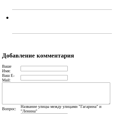
случаются систематически...
Троичанин обокрал спящего
собутыльника и поплатился
Добавление комментария
Ваше
Имя:
Ваш E-
Mail:
Название улицы между улицами "Гагарина" и
Вопрос:
"Ленина"