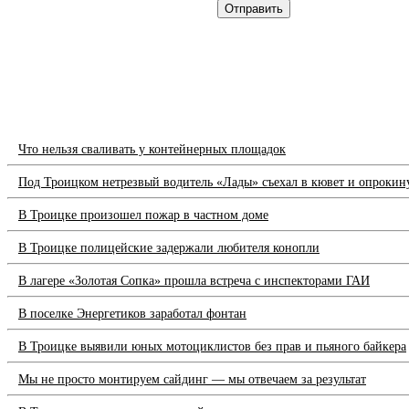
Что нельзя сваливать у контейнерных площадок
Под Троицком нетрезвый водитель «Лады» съехал в кювет и опрокин
В Троицке произошел пожар в частном доме
В Троицке полицейские задержали любителя конопли
В лагере «Золотая Сопка» прошла встреча с инспекторами ГАИ
В поселке Энергетиков заработал фонтан
В Троицке выявили юных мотоциклистов без прав и пьяного байкера
Мы не просто монтируем сайдинг — мы отвечаем за результат