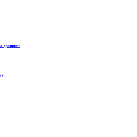
за дроппинг
ет