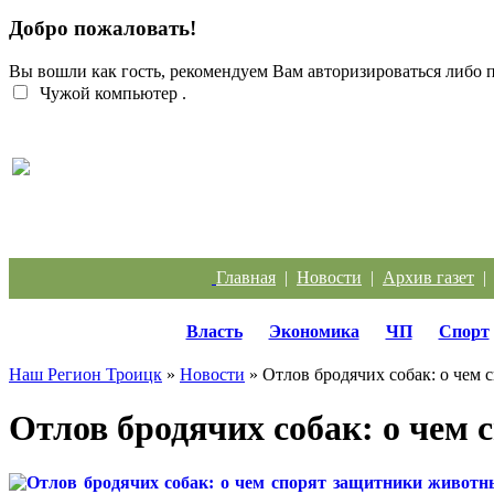
Добро пожаловать!
Вы вошли как гость, рекомендуем Вам авторизироваться либо
Чужой компьютер
.
Жители Троицка обратились к губернатору из-за
Главная
|
Новости
|
Архив газет
Власть
Экономика
ЧП
Спорт
Наш Регион Троицк
»
Новости
» Отлов бродячих собак: о чем
Отлов бродячих собак: о чем