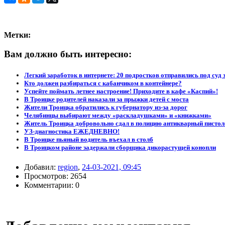
Метки:
Вам должно быть интересно:
Легкий заработок в интернете: 20 подростков отправились под суд 
Кто должен разбираться с кабанчиком в контейнере?
Успейте поймать летнее настроение! Приходите в кафе «Каспий»!
В Троицке родителей наказали за прыжки детей с моста
Жители Троицка обратились к губернатору из-за дорог
Челябинцы выбирают между «раскладушками» и «книжками»
Житель Троицка добровольно сдал в полицию антикварный пистол
УЗ-диагностика ЕЖЕДНЕВНО!
В Троицке пьяный водитель въехал в столб
В Троицком районе задержали сборщика дикорастущей конопли
Добавил:
region
,
24-03-2021, 09:45
Просмотров: 2654
Комментарии: 0