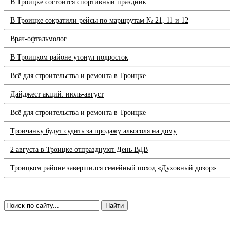
В Троицке состоится спортивный праздник
В Троицке сократили рейсы по маршрутам № 21, 11 и 12
Врач-офтальмолог
В Троицком районе утонул подросток
Всё для строительства и ремонта в Троицке
Дайджест акций: июль-август
Всё для строительства и ремонта в Троицке
Троичанку будут судить за продажу алкоголя на дому
2 августа в Троицке отпразднуют День ВДВ
Троицком районе завершился семейный поход «Духовный дозор»