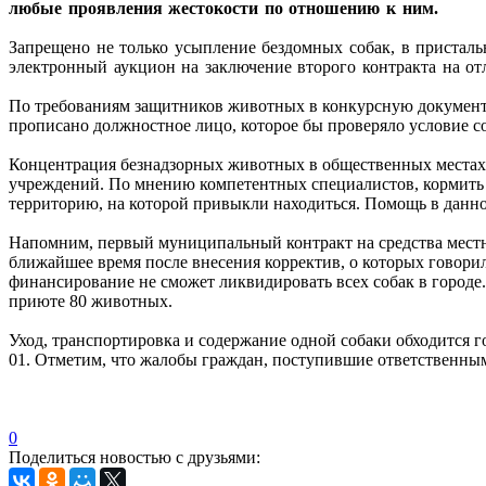
любые проявления жестокости по отношению к ним.
Запрещено не только усыпление бездомных собак, в присталь
электронный аукцион на заключение второго контракта на от
По требованиям защитников животных в конкурсную документац
прописано должностное лицо, которое бы проверяло условие со
Концентрация безнадзорных животных в общественных местах 
учреждений. По мнению компетентных специалистов, кормить 
территорию, на которой привыкли находиться. Помощь в данн
Напомним, первый муниципальный контракт на средства местн
ближайшее время после внесения корректив, о которых говори
финансирование не сможет ликвидировать всех собак в городе.
приюте 80 животных.
Уход, транспортировка и содержание одной собаки обходится г
01. Отметим, что жалобы граждан, поступившие ответственным
0
Поделиться новостью с друзьями: