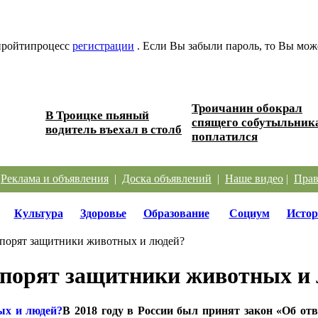
 пройтипроцесс
регистрации
. Если Вы забыли пароль, то Вы мож
Троичанин обокрал
В Троицке пьяный
 дорог
спящего собутыльник
водитель въехал в столб
поплатился
|
Реклама и объявления
|
Доска объявлений
|
Наше видео
|
Прав
Культура
Здоровье
Образование
Социум
Истор
 спорят защитники животных и людей?
 спорят защитники животных и
В 2018 году в России был принят закон «Об о