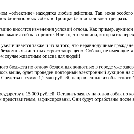
ном «объективе» находятся любые действия. Так, из-за особо
лов безнадзорных собак в Троицке был остановлен три раза.
ию вносятся изменения условий отлова. Как пример, аукцион бы
держания собак в приюте. Или то, что машина, которая их пере
увеличивается также и из-за того, что неравнодушные граждан
бездомных животных строго запрещено. Собаки, не имеющие хоз
ом случае животным опасна для людей!
ого бюджета по отлову бездомных животных в городе уже завер
лось выше, будет проведен повторный электронный аукцион на с
 Средства в сумме 1,2 млн рублей, направленные из областного 
осударству в 15 000 рублей. Оставить заявку на отлов собак по
 представителям, зафиксированы. Они будут отработаны после 