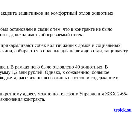
го акцента защитников на комфортный отлов животных,
л остановлен в связи с тем, что в контракте не было
возит, должна иметь обогреваемый отсек.
е прикармливают собак вблизи жилых домов и социальных
яина, собираются в опасные для пешеходов стаи, защищая ту
шен. В рамках него было отловлено 40 животных. В
умму 1,2 млн рублей. Однако, к сожалению, большое
бюджета, рассчитаны всего лишь на отлов и содержание в
 конкретному адресу можно по телефону Управления ЖКХ 2-65-
заключения контракта.
troick.su