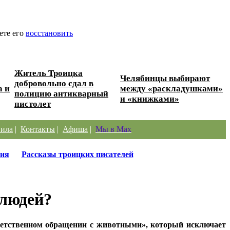
ете его
восстановить
Житель Троицка
Челябинцы выбирают
добровольно сдал в
а и
между «раскладушками»
полицию антикварный
и «книжками»
пистолет
ила
|
Контакты
|
Афиша
|
Мы в Max
ия
Рассказы троицких писателей
 людей?
тветственном обращении с животными», который исключает