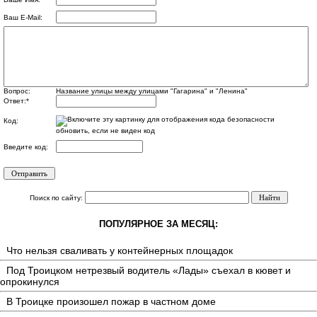
Ваш E-Mail:
Вопрос:
Название улицы между улицами "Гагарина" и "Ленина"
Ответ:
*
Код:
обновить, если не виден код
Введите код:
Поиск по сайту:
ПОПУЛЯРНОЕ ЗА МЕСЯЦ:
Что нельзя сваливать у контейнерных площадок
Под Троицком нетрезвый водитель «Лады» съехал в кювет и
опрокинулся
В Троицке произошел пожар в частном доме