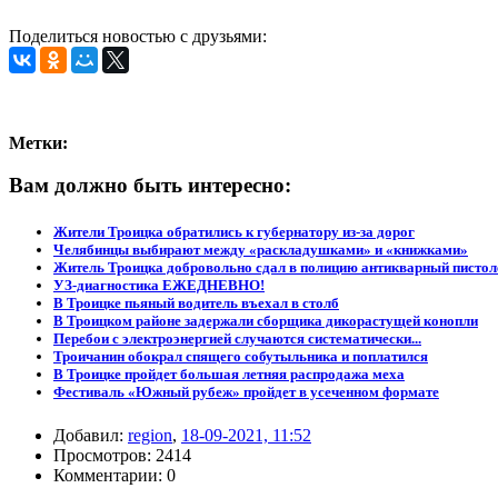
Поделиться новостью с друзьями:
Метки:
Вам должно быть интересно:
Жители Троицка обратились к губернатору из-за дорог
Челябинцы выбирают между «раскладушками» и «книжками»
Житель Троицка добровольно сдал в полицию антикварный пистол
УЗ-диагностика ЕЖЕДНЕВНО!
В Троицке пьяный водитель въехал в столб
В Троицком районе задержали сборщика дикорастущей конопли
Перебои с электроэнергией случаются систематически...
Троичанин обокрал спящего собутыльника и поплатился
В Троицке пройдет большая летняя распродажа меха
Фестиваль «Южный рубеж» пройдет в усеченном формате
Добавил:
region
,
18-09-2021, 11:52
Просмотров: 2414
Комментарии: 0