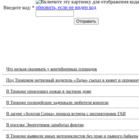
обновить, если не виден код
Введите код:
*
Что нельзя сваливать у контейнерных площадок
Под Троицком нетрезвый водитель «Лады» съехал в кювет и опрокин
В Троицке произошел пожар в частном доме
В Троицке полицейские задержали любителя конопли
В лагере «Золотая Сопка» прошла встреча с инспекторами ГАИ
В поселке Энергетиков заработал фонтан
В Троицке выявили юных мотоциклистов без прав и пьяного байкера