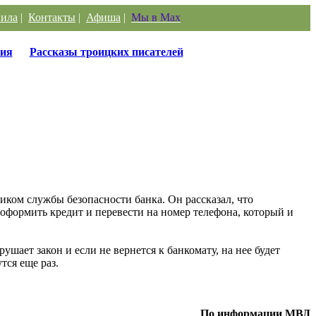
ила
|
Контакты
|
Афиша
|
Мы в Max
ия
Рассказы троицких писателей
ком службы безопасности банка. Он рассказал, что
оформить кредит и перевести на номер телефона, который и
ушает закон и если не вернется к банкомату, на нее будет
тся еще раз.
По информации МВД