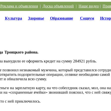
|
Реклама и объявления
|
Доска объявлений
|
Наше видео
|
Прав
Культура
Здоровье
Образование
Социум
Истор
ца Троицкого района.
а вынудили ее оформить кредит на сумму 284921 рубль.
е позвонил незнакомый мужчина, который представился сотрудни
отвратить подозрительные операции, селянке необходимо самой 
т и обналичила всю сумму.
ги на зарплатную карту, на что собеседник сказал, мол, она нар
и на «сохраненные ячейки» звонивший пояснил, что с ней свяжу
что с ней приключилось.