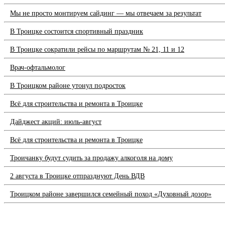
Мы не просто монтируем сайдинг — мы отвечаем за результат
В Троицке состоится спортивный праздник
В Троицке сократили рейсы по маршрутам № 21, 11 и 12
Врач-офтальмолог
В Троицком районе утонул подросток
Всё для строительства и ремонта в Троицке
Дайджест акций: июль-август
Всё для строительства и ремонта в Троицке
Троичанку будут судить за продажу алкоголя на дому
2 августа в Троицке отпразднуют День ВДВ
Троицком районе завершился семейный поход «Духовный дозор»