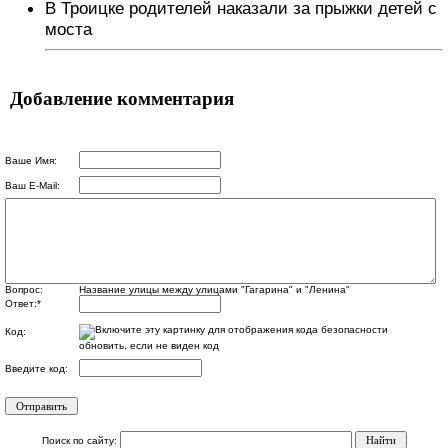
В Троицке родителей наказали за прыжки детей с
моста
Добавление комментария
Ваше Имя:
Ваш E-Mail:
Вопрос:
Название улицы между улицами "Гагарина" и "Ленина"
Ответ:
*
Код:
обновить, если не виден код
Введите код:
Поиск по сайту: