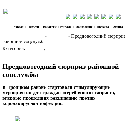
Главная
|
Новости
|
Вакансии
|
Реклама
|
Объявления
|
Правила
|
Афиша
Наш Регион Троицк
»
Новости
» Предновогодний сюрприз
районной соцслужбы
Категория:
Новости
,
Власть
Предновогодний сюрприз районной
соцслужбы
В Троицком районе стартовали стимулирующие
мероприятия для граждан «серебряного» возраста,
впервые прошедших вакцинацию против
коронавирусной инфекции.