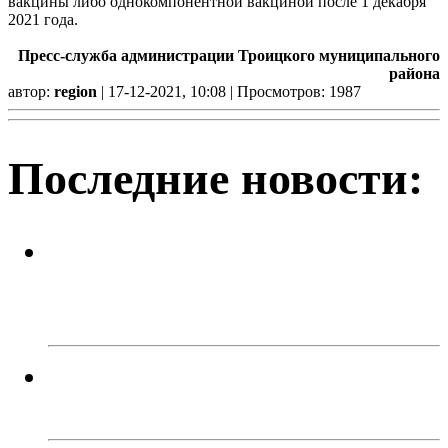
вакцины либо однокомпонентной вакциной после 1 декабря
2021 года.
Пресс-служба администрации Троицкого муниципального
района
автор:
region
| 17-12-2021, 10:08 | Просмотров: 1987
Последние новости:
Успейте поймать летнее
настроение! Приходите в кафе
«Каспий»!
В Троицке родителей наказали
за прыжки детей с моста