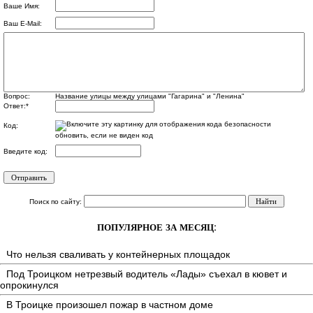
Ваше Имя:
Ваш E-Mail:
Вопрос:
Название улицы между улицами "Гагарина" и "Ленина"
Ответ:
*
Код:
обновить, если не виден код
Введите код:
Поиск по сайту:
ПОПУЛЯРНОЕ ЗА МЕСЯЦ:
Что нельзя сваливать у контейнерных площадок
Под Троицком нетрезвый водитель «Лады» съехал в кювет и
опрокинулся
В Троицке произошел пожар в частном доме