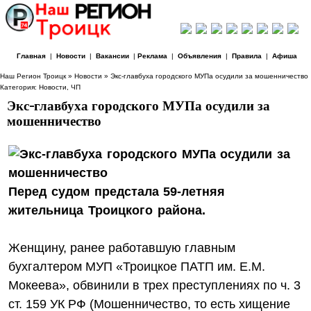
Главная
|
Новости
|
Вакансии
|
Реклама
|
Объявления
|
Правила
|
Афиша
Наш Регион Троицк
»
Новости
» Экс-главбуха городского МУПа осудили за мошенничество
Категория:
Новости
,
ЧП
Экс-главбуха городского МУПа осудили за
мошенничество
Перед судом предстала 59-летняя
жительница Троицкого района.
Женщину, ранее работавшую главным
бухгалтером МУП «Троицкое ПАТП им. Е.М.
Мокеева», обвинили в трех преступлениях по ч. 3
ст. 159 УК РФ (Мошенничество, то есть хищение